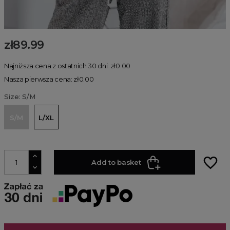
zł89.99
Najniższa cena z ostatnich 30 dni: zł0.00
Nasza pierwsza cena: zł0.00
Size: S/M
S/M
L/XL
favorite_border
Add to basket