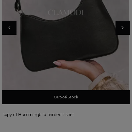
Add to basket
Out-of-Stock
copy of Hummingbird printed t-shirt