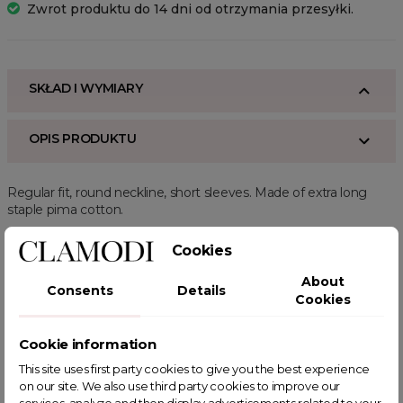
Zwrot produktu do 14 dni od otrzymania przesyłki.
SKŁAD I WYMIARY
OPIS PRODUKTU
Regular fit, round neckline, short sleeves. Made of extra long
staple pima cotton.
Powiązane kategorie:
Cookies
ODZIEŻ
Zobacz wszystkie
Zobacz nowości
Kamizelki
About
Spring sale
Kamizelki Casualowe
Consents
Details
Cookies
Cookie information
This site uses first party cookies to give you the best experience
on our site. We also use third party cookies to improve our