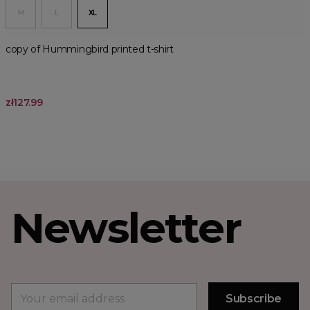
M
L
XL
copy of Hummingbird printed t-shirt
zł127.99
Newsletter