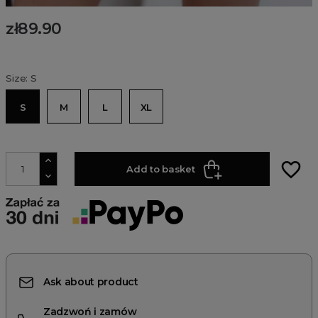
zł89.90
Size: S
S
M
L
XL
favorite_border
Add to basket
Ask about product
Zadzwoń i zamów