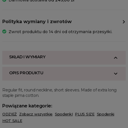
Darmowa dostawa
od 249,00 zł
Polityka wymiany i zwrotów
Zwrot produktu do 14 dni od otrzymania przesyłki.
SKŁAD I WYMIARY
OPIS PRODUKTU
Regular fit, round neckline, short sleeves. Made of extra long
staple pima cotton.
Powiązane kategorie:
ODZIEŻ
Zobacz wszystkie
SpodenkI
PLUS SIZE
Spodenki
HOT SALE