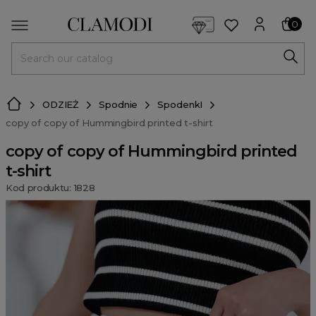
<script> dlApi = { cmd: [] }; </script> <script src="https://l
0
MENU
ODZIEŻ
Spodnie
SpodenkI
copy of copy of Hummingbird printed t-shirt
copy of copy of Hummingbird printed
t-shirt
Kod produktu: 1828