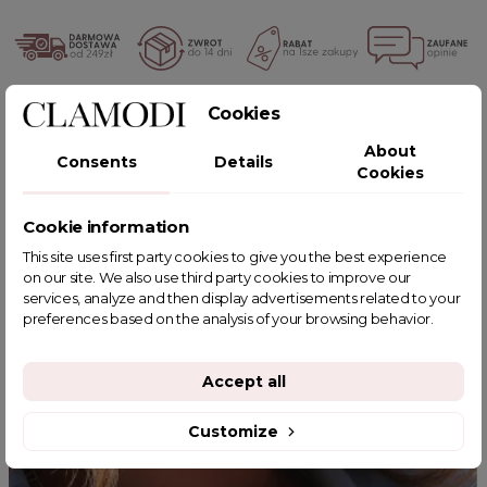
POWIĄZANE TAGI
Cookies
About
Consents
Details
Cookies
Cookie information
YOU MIGHT ALSO LIKE
This site uses first party cookies to give you the best experience
on our site. We also use third party cookies to improve our
services, analyze and then display advertisements related to your
preferences based on the analysis of your browsing behavior.
Accept all
Customize