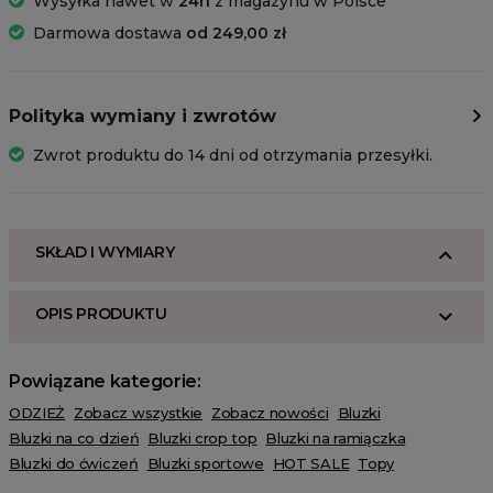
Wysyłka nawet w
24h
z magazynu w Polsce
Darmowa dostawa
od 249,00 zł
Polityka wymiany i zwrotów
Zwrot produktu do 14 dni od otrzymania przesyłki.
SKŁAD I WYMIARY
OPIS PRODUKTU
Powiązane kategorie:
ODZIEŻ
Zobacz wszystkie
Zobacz nowości
Bluzki
Bluzki na co dzień
Bluzki crop top
Bluzki na ramiączka
Bluzki do ćwiczeń
Bluzki sportowe
HOT SALE
Topy