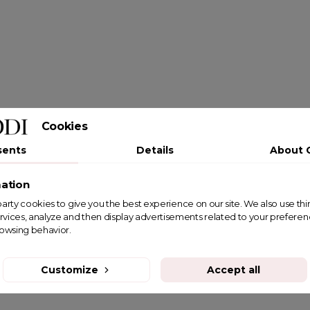
Cookies
sents
Details
About 
ation
st party cookies to give you the best experience on our site. We also use th
rvices, analyze and then display advertisements related to your prefere
rowsing behavior.
Customize
Accept all