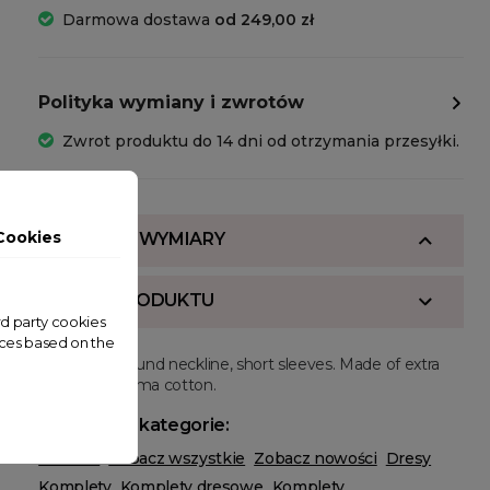
Darmowa dostawa
od 249,00 zł
Polityka wymiany i zwrotów
Zwrot produktu do 14 dni od otrzymania przesyłki.
Cookies
SKŁAD I WYMIARY
OPIS PRODUKTU
ird party cookies
nces based on the
Regular fit, round neckline, short sleeves. Made of extra
long staple pima cotton.
Powiązane kategorie:
ODZIEŻ
Zobacz wszystkie
Zobacz nowości
Dresy
Komplety
Komplety dresowe
Komplety