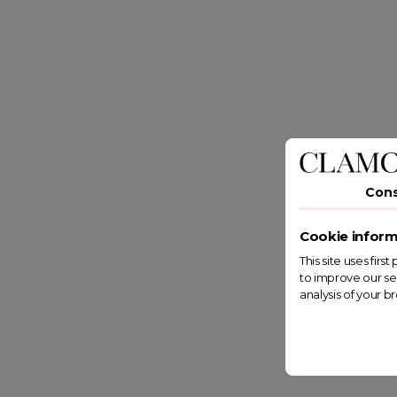
Con
Cookie inform
This site uses fir
to improve our se
analysis of your b