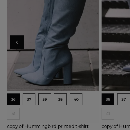
Ad
36
37
39
38
40
36
37
41
41
copy of Hummingbird printed t-shirt
copy of Humm