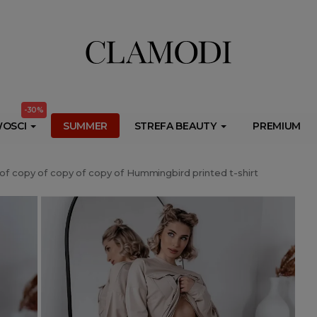
ib.onet.pl/s.csr/build/dlApi/minit.boot.min.js" async></script>
-30%
OSCI
SUMMER
STREFA BEAUTY
PREMIUM
of copy of copy of copy of Hummingbird printed t-shirt