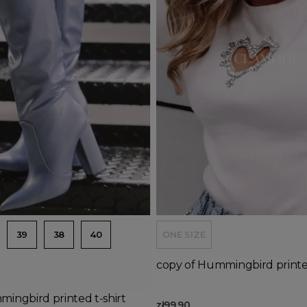
d to basket
Add to basket
39
38
40
ONE SIZE
copy of Hummingbird printed
ingbird printed t-shirt
zł99.90