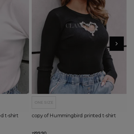
Out-of-Stock
Add to basket
ONE SIZE
 t-shirt
copy of Hummingbird printed t-shirt
zł99.90