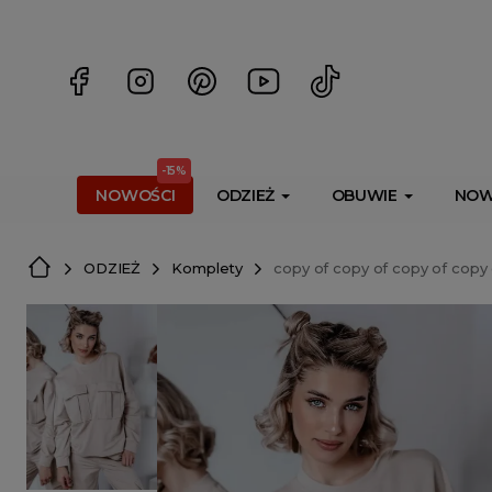
<script> dlApi = { cmd: [] }; </script> <script src="https://l
-15%
NOWOŚCI
ODZIEŻ
OBUWIE
NOW
ODZIEŻ
Komplety
copy of copy of copy of copy 