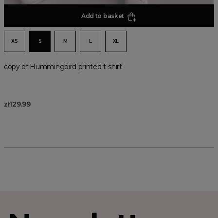
Add to basket
XS
S
M
L
XL
copy of Hummingbird printed t-shirt
zł129.99