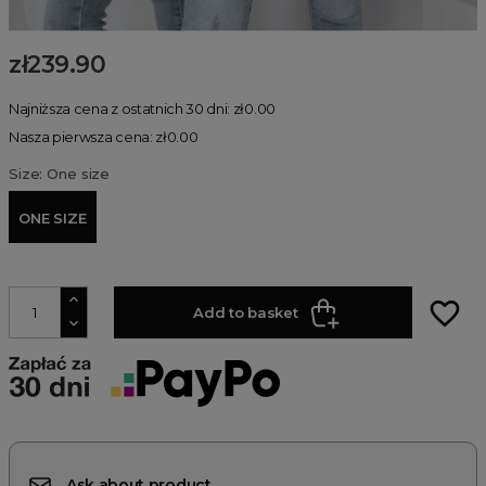
zł239.90
Najniższa cena z ostatnich 30 dni: zł0.00
Nasza pierwsza cena: zł0.00
Size: One size
ONE SIZE
favorite_border
Add to basket
Ask about product