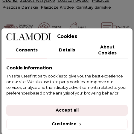
ODZIEŻ
Zobacz wszystkie
Zobacz nowości
Płaszcze
Płaszcze Damskie
Płaszcze Krótkie
Garnitury damskie
Cookies
POWIĄZANE TAGI
About
Consents
Details
Cookies
Cookie information
This site uses first party cookies to give you the best experience
YOU MIGHT ALSO LIKE
on our site. We also use third party cookies to improve our
services, analyze and then display advertisements related to your
preferences based on the analysis of your browsing behavior.
Accept all
Customize