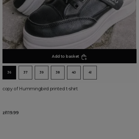
Add to basket
36
37
39
38
40
41
copy of Hummingbird printed t-shirt
zł119.99