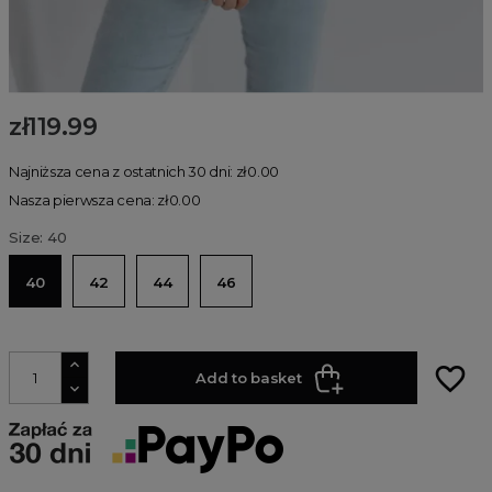
zł119.99
Najniższa cena z ostatnich 30 dni: zł0.00
Nasza pierwsza cena: zł0.00
Size: 40
40
42
44
46
favorite_border
Add to basket