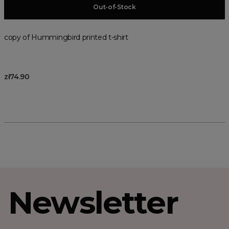
Add to basket
Out-of-Stock
copy of Hummingbird printed t-shirt
zł74.90
Newsletter