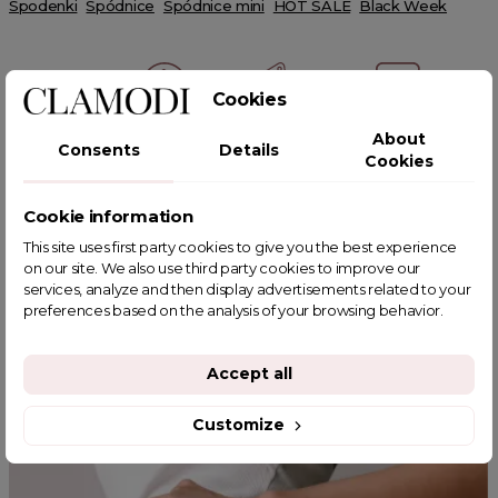
Spodenki
Spódnice
Spódnice mini
HOT SALE
Black Week
Cookies
About
Consents
Details
POWIĄZANE TAGI
Cookies
Cookie information
This site uses first party cookies to give you the best experience
on our site. We also use third party cookies to improve our
YOU MIGHT ALSO LIKE
services, analyze and then display advertisements related to your
preferences based on the analysis of your browsing behavior.
Accept all
Customize