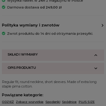
Wysyłka nawet w
24h
z magazynu w Polsce
Darmowa dostawa
od 249,00 zł
Polityka wymiany i zwrotów
Zwrot produktu do 14 dni od otrzymania przesyłki.
SKŁAD I WYMIARY
OPIS PRODUKTU
Regular fit, round neckline, short sleeves. Made of extra long
staple pima cotton.
Powiązane kategorie:
ODZIEŻ
Zobacz wszystkie
SpodenkI
Spódnice
PLUS SIZE