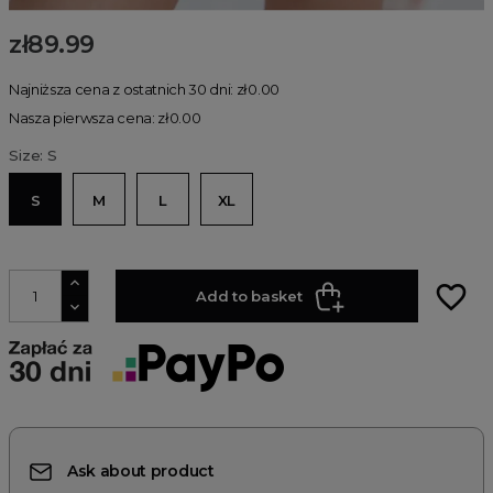
zł89.99
Najniższa cena z ostatnich 30 dni: zł0.00
Nasza pierwsza cena: zł0.00
Size: S
S
M
L
XL
favorite_border
Add to basket
Ask about product