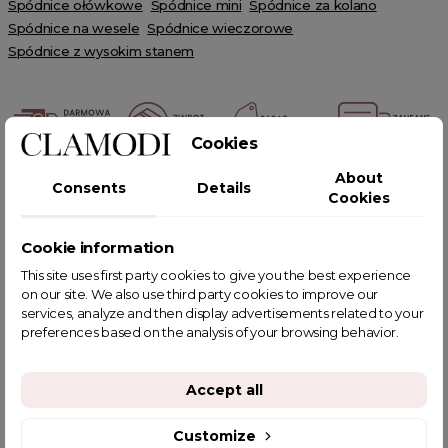
Spódnice ołówkowe
Spódnice mini
Spódnice za kolano
Spódnice na wesele
Spódnice wieczorowe
Spódnice z wysokim stanem
Cookies
About
POWIĄZANE TAGI
Consents
Details
Cookies
Cookie information
This site uses first party cookies to give you the best experience
on our site. We also use third party cookies to improve our
YOU MIGHT ALSO LIKE
services, analyze and then display advertisements related to your
preferences based on the analysis of your browsing behavior.
Accept all
Customize