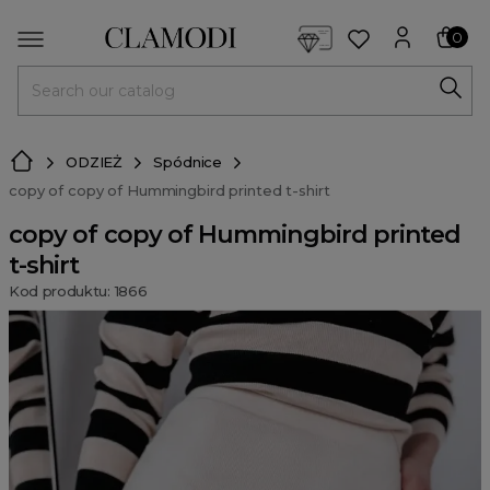
<script> dlApi = { cmd: [] }; </script> <script src="https://l
0
MENU
ODZIEŻ
Spódnice
copy of copy of Hummingbird printed t-shirt
copy of copy of Hummingbird printed
t-shirt
Kod produktu: 1866