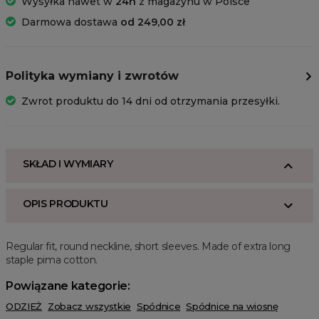
Wysyłka nawet w
24h
z magazynu w Polsce
Darmowa dostawa
od 249,00 zł
Polityka wymiany i zwrotów
Zwrot produktu do 14 dni od otrzymania przesyłki.
SKŁAD I WYMIARY
OPIS PRODUKTU
Regular fit, round neckline, short sleeves. Made of extra long
staple pima cotton.
Powiązane kategorie:
ODZIEŻ
Zobacz wszystkie
Spódnice
Spódnice na wiosnę