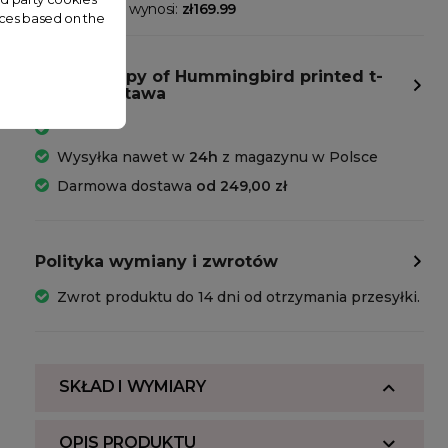
printed t-shirt wynosi:
zł169.99
nces based on the
copy of copy of Hummingbird printed t-
shirt - Dostawa
Wysyłka nawet w
24h
z magazynu w Polsce
Darmowa dostawa
od 249,00 zł
Polityka wymiany i zwrotów
Zwrot produktu do 14 dni od otrzymania przesyłki.
SKŁAD I WYMIARY
OPIS PRODUKTU