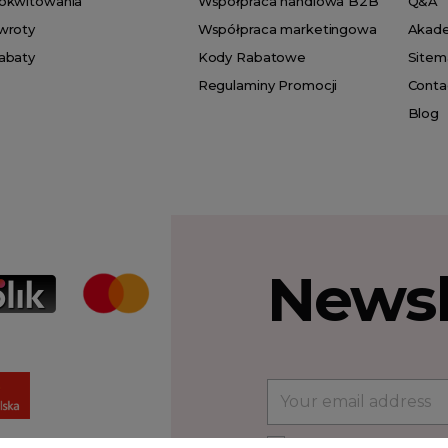
okwitowania
Współpraca handlowa B2B
Q&A
wroty
Współpraca marketingowa
Akad
abaty
Kody Rabatowe
Sitem
Regulaminy Promocji
Conta
Blog
Newsl