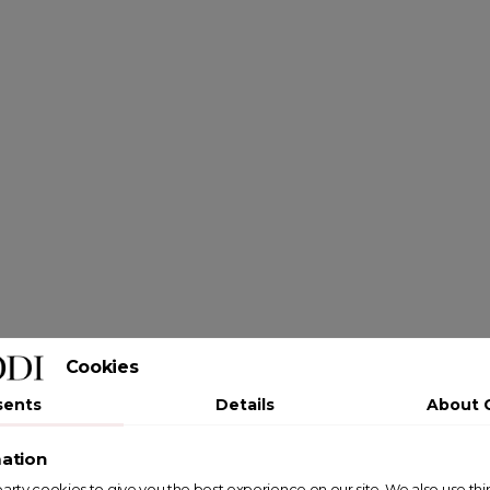
Cookies
sents
Details
About 
ation
st party cookies to give you the best experience on our site. We also use th