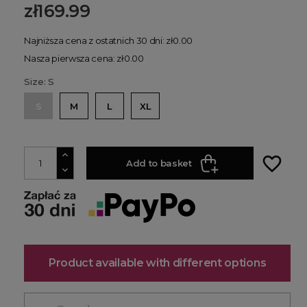
zł169.99
Najniższa cena z ostatnich 30 dni: zł0.00
Nasza pierwsza cena: zł0.00
Size: S
S
M
L
XL
favorite_border
Add to basket
Product available with different options