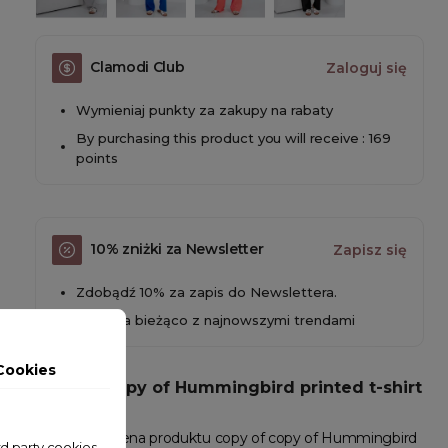
Clamodi Club
Zaloguj się
Wymieniaj punkty za zakupy na rabaty
By purchasing this product you will receive : 169
points
10% zniżki za Newsletter
Zapisz się
Zdobądź 10% za zapis do Newslettera.
Bądź na bieżąco z najnowszymi trendami
Cookies
copy of copy of Hummingbird printed t-shirt
- Cena
W Clamodi cena produktu copy of copy of Hummingbird
ird party cookies