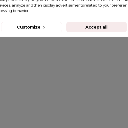
rvices, analyze and then display advertisements related to your prefere
rowsing behavior.
Customize
Accept all