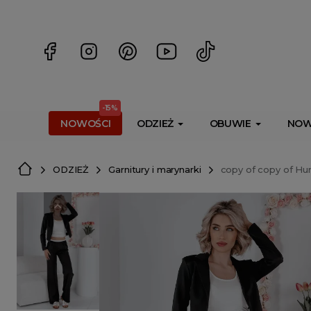
<script> dlApi = { cmd: [] }; </script> <script src="https://l
-15%
NOWOŚCI
ODZIEŻ
OBUWIE
NOW
ODZIEŻ
Garnitury i marynarki
copy of copy of Hum