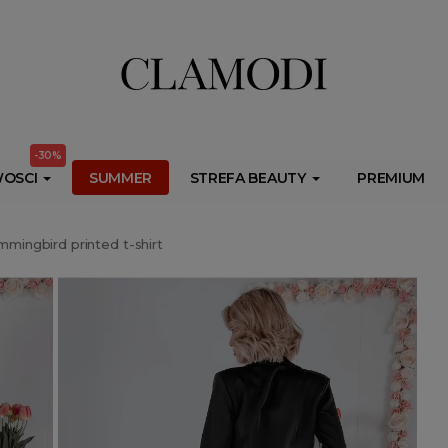
ib.onet.pl/s.csr/build/dlApi/minit.boot.min.js" async></script>
-30%
OSCI
SUMMER
STREFA BEAUTY
PREMIUM
mingbird printed t-shirt