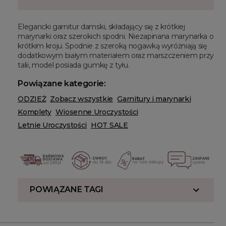
Elegancki garnitur damski, składający się z krótkiej
marynarki oraz szerokich spodni. Niezapinana marynarka o
krótkim kroju. Spodnie z szeroką nogawką wyróżniają się
dodatkowym białym materiałem oraz marszczeniem przy
talii, model posiada gumkę z tyłu.
Powiązane kategorie:
ODZIEŻ
Zobacz wszystkie
Garnitury i marynarki
Komplety
Wiosenne Uroczystości
Letnie Uroczystości
HOT SALE
POWIĄZANE TAGI