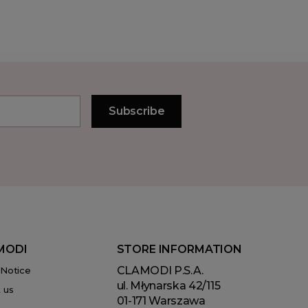
MODI
STORE INFORMATION
CLAMODI P.S.A.
 Notice
ul. Młynarska 42/115
 us
01-171 Warszawa