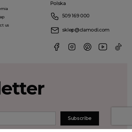
Polska
emia
509 169 000
ap
ct us
sklep@clamodi.com
etter