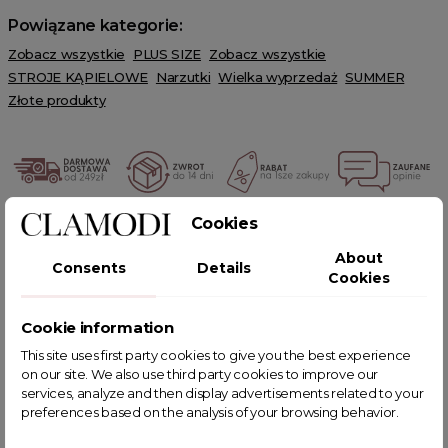
Powiązane kategorie:
Zobacz wszystkie
PLUS SIZE
Zobacz wszystkie
STROJE KĄPIELOWE
Narzutki
Wielka wyprzedaż
SUMMER
Złote produkty
Cookies
POWIĄZANE TAGI
About
Consents
Details
Cookies
dress for work
long sleeve dress
ladies' fashion
women's fashion 2024
women's dresses for summer
Cookie information
women's fashion spring 2024
This site uses first party cookies to give you the best experience
on our site. We also use third party cookies to improve our
services, analyze and then display advertisements related to your
preferences based on the analysis of your browsing behavior.