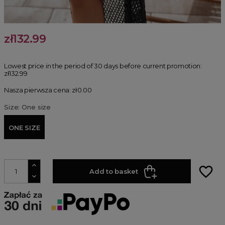
zł132.99
Lowest price in the period of 30 days before current promotion:
zł132.99
Nasza pierwsza cena: zł0.00
Size: One size
ONE SIZE
favorite_border
Add to basket