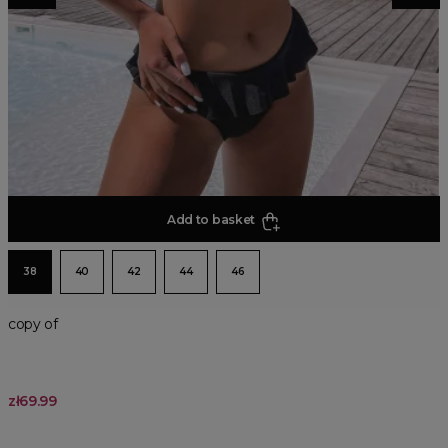
Add to basket
38
40
42
44
46
copy of
zł69.99