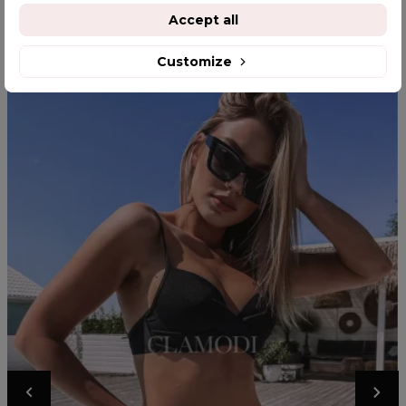
YOU MIGHT ALSO LIKE
Accept all
Customize