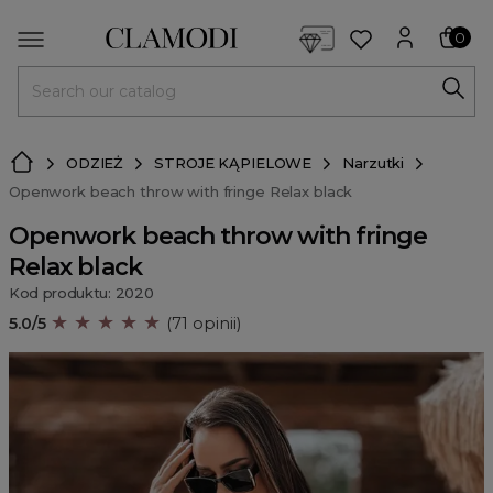
<script> dlApi = { cmd: [] }; </script> <script src="https://l
0
MENU
ODZIEŻ
STROJE KĄPIELOWE
Narzutki
Openwork beach throw with fringe Relax black
Openwork beach throw with fringe
Relax black
Kod produktu: 2020
★ ★ ★ ★ ★
5.0/5
(71 opinii)