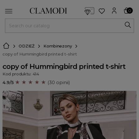
<script> dlApi = { cmd: [] }; </script> <script src="https://l
0
MENU
ODZIEŻ
Kombinezony
copy of Hummingbird printed t-shirt
copy of Hummingbird printed t-shirt
Kod produktu: 414
★ ★ ★ ★ ★
4.9/5
(30 opinii)