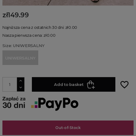
zł149.99
Najniższa cena z ostatnich 30 dni: zł0.00
Nasza pierwsza cena: zł0.00
Size: UNIWERSALNY
UNIWERSALNY
favorite_border
Add to basket
Out-of-Stock