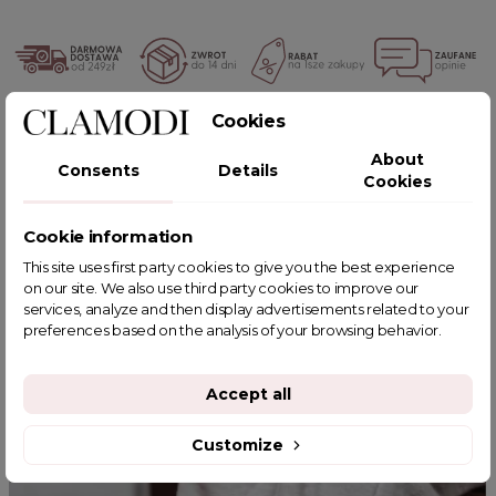
Cookies
POWIĄZANE TAGI
About
Consents
Details
Cookies
Cookie information
YOU MIGHT ALSO LIKE
This site uses first party cookies to give you the best experience
on our site. We also use third party cookies to improve our
services, analyze and then display advertisements related to your
preferences based on the analysis of your browsing behavior.
Accept all
Customize