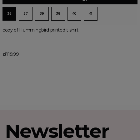
36
37
39
38
40
41
copy of Hummingbird printed t-shirt
zł119.99
Newsletter