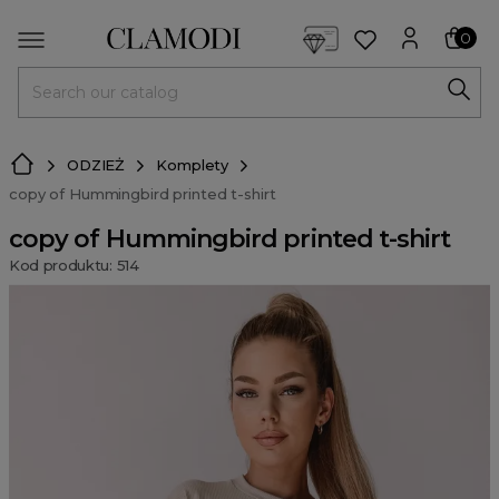
<script> dlApi = { cmd: [] }; </script> <script src="https://l
0
MENU
ODZIEŻ
Komplety
copy of Hummingbird printed t-shirt
copy of Hummingbird printed t-shirt
Kod produktu: 514