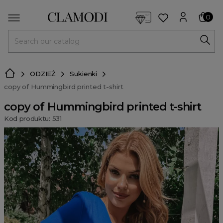
<script> dlApi = { cmd: [] }; </script> <script src="https://l
0
MENU
ODZIEŻ
Sukienki
copy of Hummingbird printed t-shirt
copy of Hummingbird printed t-shirt
Kod produktu: 531