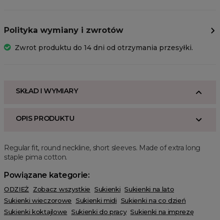
Polityka wymiany i zwrotów
Zwrot produktu do 14 dni od otrzymania przesyłki.
SKŁAD I WYMIARY
OPIS PRODUKTU
Regular fit, round neckline, short sleeves. Made of extra long
staple pima cotton.
Powiązane kategorie:
ODZIEŻ
Zobacz wszystkie
Sukienki
Sukienki na lato
Sukienki wieczorowe
Sukienki midi
Sukienki na co dzień
Sukienki koktajlowe
Sukienki do pracy
Sukienki na imprezę