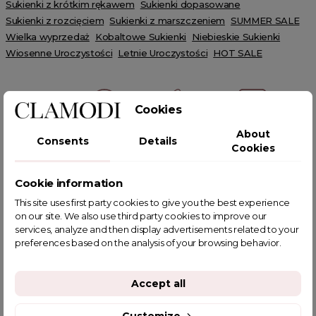
Sukienki z krótkim rękawem
Sukienki dopasowane
Sukienki z rozcięciem
Sukienki z marszczeniem
SUMMER SALE
Wielka wyprzedaż
Kobaltowe Sukienki
Niebieskie Sukienki
Wiosenne Uroczystości
Letnie Uroczystości
HOT SALE
Cookies
About
Consents
Details
POWIĄZANE TAGI
Cookies
Cookie information
This site uses first party cookies to give you the best experience
on our site. We also use third party cookies to improve our
YOU MIGHT ALSO LIKE
services, analyze and then display advertisements related to your
preferences based on the analysis of your browsing behavior.
Accept all
Customize