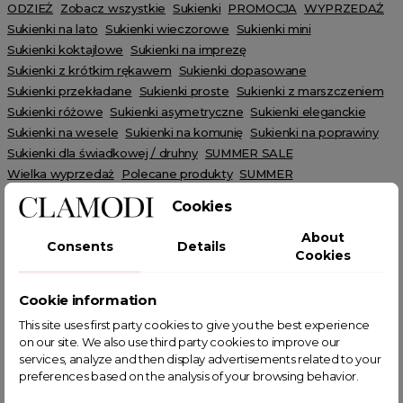
ODZIEŻ
Zobacz wszystkie
Sukienki
PROMOCJA
WYPRZEDAŻ
Sukienki na lato
Sukienki wieczorowe
Sukienki mini
Sukienki koktajlowe
Sukienki na imprezę
Sukienki z krótkim rękawem
Sukienki dopasowane
Sukienki przekładane
Sukienki proste
Sukienki z marszczeniem
Sukienki różowe
Sukienki asymetryczne
Sukienki eleganckie
Sukienki na wesele
Sukienki na komunię
Sukienki na poprawiny
Sukienki dla świadkowej / druhny
SUMMER SALE
Wielka wyprzedaż
Polecane produkty
SUMMER
Wiosenne Uroczystości
Letnie Uroczystości
HOT SALE
Cookies
Różowy Październik
About
Consents
Details
Cookies
Cookie information
This site uses first party cookies to give you the best experience
POWIĄZANE TAGI
on our site. We also use third party cookies to improve our
services, analyze and then display advertisements related to your
preferences based on the analysis of your browsing behavior.