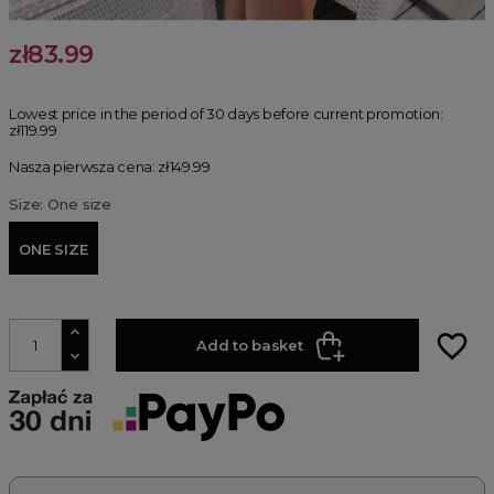
zł83.99
Lowest price in the period of 30 days before current promotion:
zł119.99
Nasza pierwsza cena: zł149.99
Size: One size
ONE SIZE
favorite_border
Add to basket