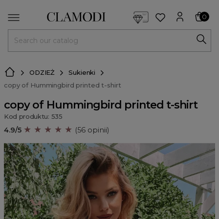
<script> dlApi = { cmd: [] }; </script> <script src="https://l
0
MENU
ODZIEŻ
Sukienki
copy of Hummingbird printed t-shirt
copy of Hummingbird printed t-shirt
Kod produktu: 535
★ ★ ★ ★ ★
4.9/5
(56 opinii)