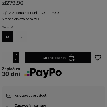
zł279.90
Najniższa cena z ostatnich 30 dni: zł0.00
Nasza pierwsza cena: zł0.00
Size: M
M
L
favorite_border
Add to basket
Ask about product
Zadzwoń i zamów