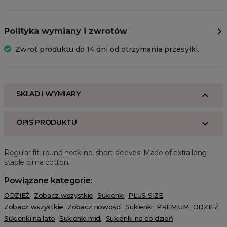
Polityka wymiany i zwrotów
Zwrot produktu do 14 dni od otrzymania przesyłki.
SKŁAD I WYMIARY
OPIS PRODUKTU
Regular fit, round neckline, short sleeves. Made of extra long
staple pima cotton.
Powiązane kategorie:
ODZIEŻ
Zobacz wszystkie
Sukienki
PLUS SIZE
Zobacz wszystkie
Zobacz nowości
Sukienki
PREMIUM
ODZIEŻ
Sukienki na lato
Sukienki midi
Sukienki na co dzień