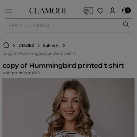
<script> dlApi = { cmd: [] }; </script> <script src="https://l
0
MENU
ODZIEŻ
Sukienki
copy of Hummingbird printed t-shirt
copy of Hummingbird printed t-shirt
Kod produktu: 622