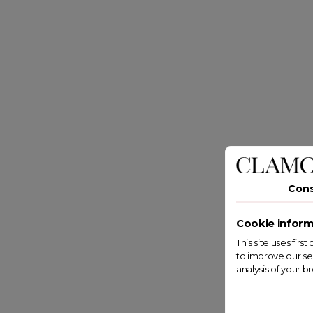
Con
Cookie inform
This site uses fir
to improve our se
analysis of your b