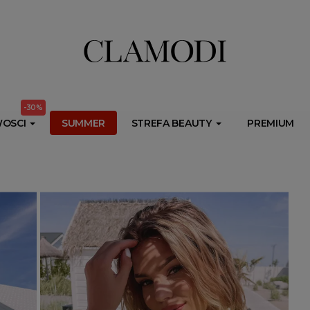
ib.onet.pl/s.csr/build/dlApi/minit.boot.min.js" async></script>
-30%
OSCI
SUMMER
STREFA BEAUTY
PREMIUM