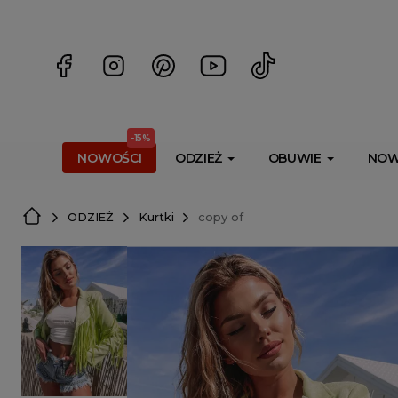
<script> dlApi = { cmd: [] }; </script> <script src="https://l
-15%
NOWOŚCI
ODZIEŻ
OBUWIE
NOW
ODZIEŻ
Kurtki
copy of