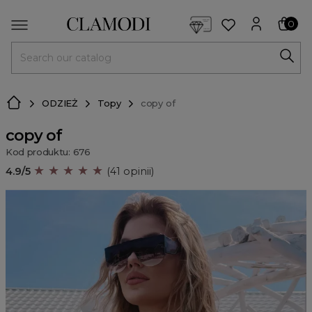
<script> dlApi = { cmd: [] }; </script> <script src="https://l
0
MENU
ODZIEŻ
Topy
copy of
copy of
Kod produktu: 676
★ ★ ★ ★ ★
4.9/5
(41 opinii)