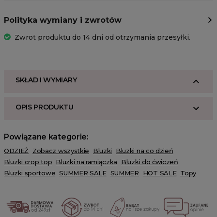
Polityka wymiany i zwrotów
Zwrot produktu do 14 dni od otrzymania przesyłki.
SKŁAD I WYMIARY
OPIS PRODUKTU
Powiązane kategorie:
ODZIEŻ
Zobacz wszystkie
Bluzki
Bluzki na co dzień
Bluzki crop top
Bluzki na ramiączka
Bluzki do ćwiczeń
Bluzki sportowe
SUMMER SALE
SUMMER
HOT SALE
Topy