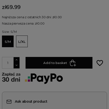
zł69.99
Najniższa cena z ostatnich 30 dni: zł0.00
Nasza pierwsza cena: zł0.00
Size: S/M
S/M
L/XL
favorite_border
Add to basket
Ask about product