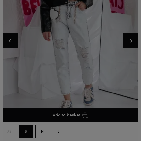
Add to basket
XS
S
M
L