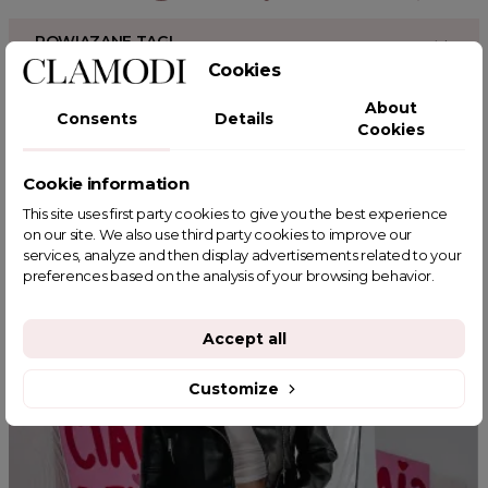
POWIĄZANE TAGI
Cookies
About
Consents
Details
Cookies
YOU MIGHT ALSO LIKE
Cookie information
This site uses first party cookies to give you the best experience
on our site. We also use third party cookies to improve our
services, analyze and then display advertisements related to your
preferences based on the analysis of your browsing behavior.
Accept all
Customize