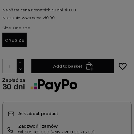
Najniższa cena z ostatnich 30 dni: zł0.00
Nasza pierwsza cena: zł0.00
Size: One size
ONE SIZE
favorite_border
Add to basket
Ask about product
Zadzwoń i zamów
tel. 509 169 000 (Pon. - Pt. 8:00 - 16:00)