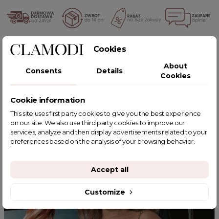
POWIĄZANE TAGI
Cookies
About
Consents
Details
Cookies
Cookie information
YOU MIGHT ALSO LIKE
This site uses first party cookies to give you the best experience
on our site. We also use third party cookies to improve our
services, analyze and then display advertisements related to your
preferences based on the analysis of your browsing behavior.
Accept all
Customize