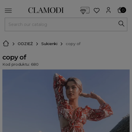
<script> dlApi = { cmd: [] }; </script> <script src="https://l
0
MENU
ODZIEŻ
Sukienki
copy of
copy of
Kod produktu: 680