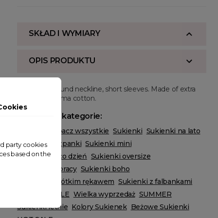
SKŁAD I WYMIARY
OPIS PRODUKTU
Regular fit, round neckline, short sleeves. Made of extra
long staple pima cotton.
Cookies
Powiązane kategorie:
ODZIEŻ
Zobacz wszystkie
Sukienki
Sukienki na lato
Sukienki hiszpanki
Sukienki mini
ird party cookies
nces based on the
Sukienki na co dzień
Sukienki oversize
Sukienki do pracy
Sukienki boho
Sukienki z krótkim rękawem
Sukienki z falbankami
SUMMER SALE
Wielka wyprzedaż
SUMMER
Sukienki letnie
Kolory Sukienek
Beżowe Sukienki