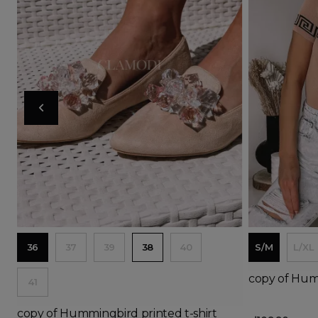
Ad
36
37
39
38
40
S/M
L/XL
copy of Humm
41
copy of Hummingbird printed t-shirt