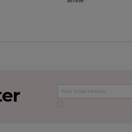
zł179.99
ter