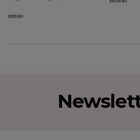
zł109.90
zł99.90
Newslet