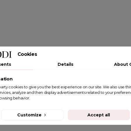
Cookies
sents
Details
About 
ation
st party cookies to give you the best experience on our site. We also use th
rvices, analyze and then display advertisements related to your prefere
rowsing behavior.
Customize
Accept all