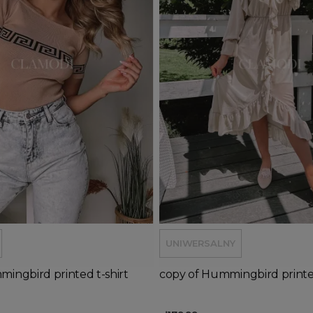
d to basket
Add to basket
UNIWERSALNY
ingbird printed t-shirt
copy of Hummingbird printed