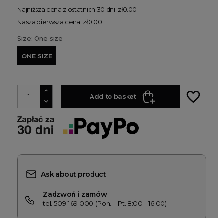
Najniższa cena z ostatnich 30 dni: zł0.00
Nasza pierwsza cena: zł0.00
Size: One size
ONE SIZE
favorite_border
Add to basket
Ask about product
Zadzwoń i zamów
tel. 509 169 000 (Pon. - Pt. 8:00 - 16:00)