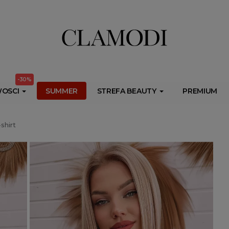
ib.onet.pl/s.csr/build/dlApi/minit.boot.min.js" async></script>
-30%
OSCI
SUMMER
STREFA BEAUTY
PREMIUM
shirt