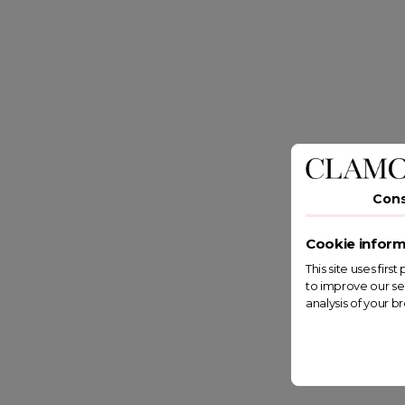
Con
Cookie inform
This site uses fir
to improve our se
analysis of your b