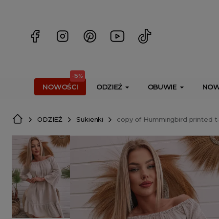
<script> dlApi = { cmd: [] }; </script> <script src="https://l
-15%
NOWOŚCI
ODZIEŻ
OBUWIE
NOW
ODZIEŻ
Sukienki
copy of Hummingbird printed t-