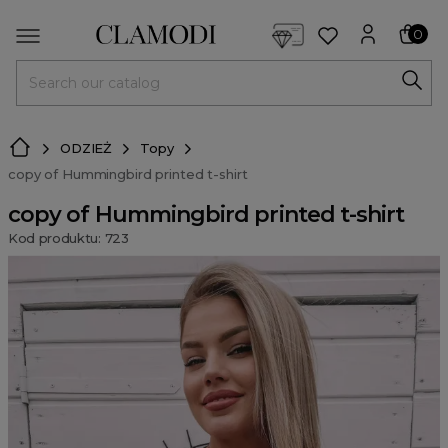
<script> dlApi = { cmd: [] }; </script> <script src="https://l
0
MENU
ODZIEŻ
Topy
copy of Hummingbird printed t-shirt
copy of Hummingbird printed t-shirt
Kod produktu: 723