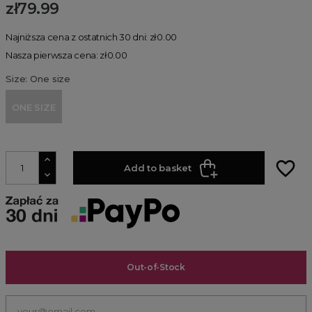
zł79.99
Najniższa cena z ostatnich 30 dni: zł0.00
Nasza pierwsza cena: zł0.00
Size: One size
ONE SIZE
favorite_border
Add to basket
Out-of-Stock