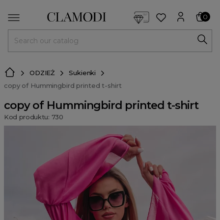
<script> dlApi = { cmd: [] }; </script> <script src="https://l
0
MENU
ODZIEŻ
Sukienki
copy of Hummingbird printed t-shirt
copy of Hummingbird printed t-shirt
Kod produktu: 730