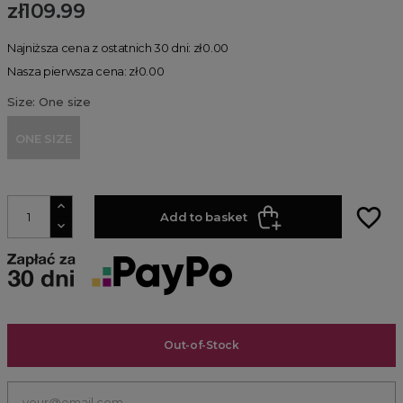
zł109.99
Najniższa cena z ostatnich 30 dni: zł0.00
Nasza pierwsza cena: zł0.00
Size: One size
ONE SIZE
favorite_border
Add to basket
Out-of-Stock