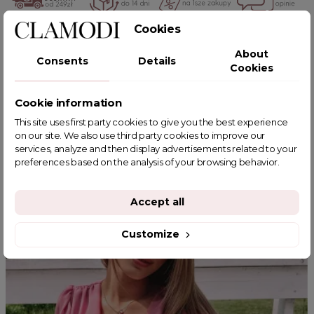
Cookies
POWIĄZANE TAGI
About
Consents
Details
Cookies
Cookie information
YOU MIGHT ALSO LIKE
This site uses first party cookies to give you the best experience
on our site. We also use third party cookies to improve our
services, analyze and then display advertisements related to your
preferences based on the analysis of your browsing behavior.
Accept all
Customize