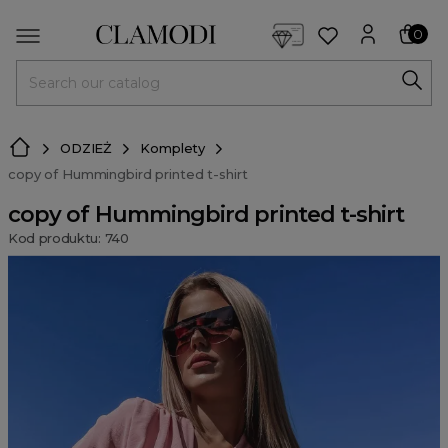
<script> dlApi = { cmd: [] }; </script> <script src="https://l
0
MENU
ODZIEŻ
Komplety
copy of Hummingbird printed t-shirt
copy of Hummingbird printed t-shirt
Kod produktu: 740