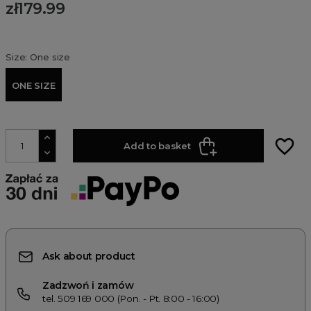
zł179.99
Size: One size
ONE SIZE
favorite_border
Add to basket
Ask about product
Zadzwoń i zamów
tel. 509 169 000 (Pon. - Pt. 8:00 - 16:00)