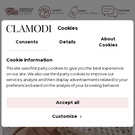
Cookies
POWIĄZANE TAGI
About
Consents
Details
Cookies
Cookie information
YOU MIGHT ALSO LIKE
This site uses first party cookies to give you the best experience
on our site. We also use third party cookies to improve our
services, analyze and then display advertisements related to your
preferences based on the analysis of your browsing behavior.
Accept all
Customize