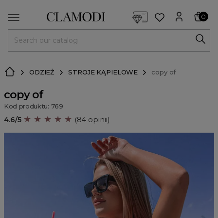
<script> dlApi = { cmd: [] }; </script> <script src="https://l
0
MENU
ODZIEŻ
STROJE KĄPIELOWE
copy of
copy of
Kod produktu: 769
★ ★ ★ ★ ★
4.6/5
(84 opinii)