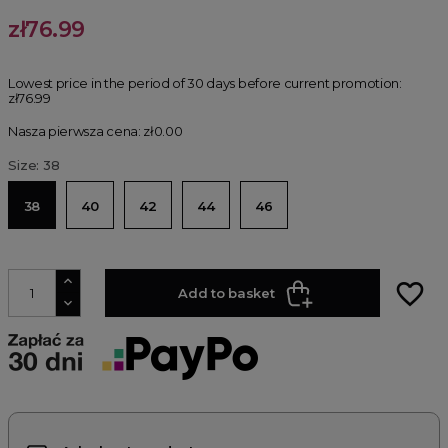
zł76.99
Lowest price in the period of 30 days before current promotion:
zł76.99
Nasza pierwsza cena: zł0.00
Size: 38
38
40
42
44
46
favorite_border
Add to basket