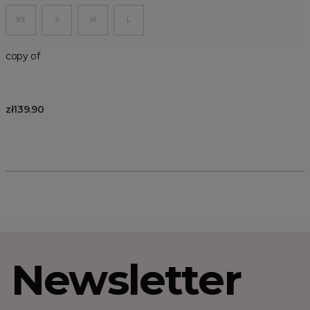
XS
S
M
L
copy of
zł139.90
Newsletter