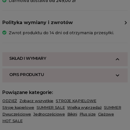
Darmowa dostawa
od 249,00 zł
Polityka wymiany i zwrotów
Zwrot produktu do 14 dni od otrzymania przesyłki.
SKŁAD I WYMIARY
OPIS PRODUKTU
Powiązane kategorie:
ODZIEŻ
Zobacz wszystkie
STROJE KĄPIELOWE
Stroje kąpielowe
SUMMER SALE
Wielka wyprzedaż
SUMMER
Dwuczęściowe
Jednoczęściowe
Bikini
Plus size
Ciążowe
HOT SALE