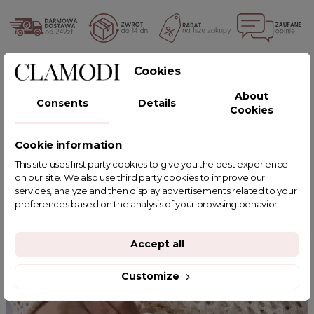
POWIĄZANE TAGI
Cookies
About
Consents
Details
Cookies
Cookie information
YOU MIGHT ALSO LIKE
This site uses first party cookies to give you the best experience
on our site. We also use third party cookies to improve our
services, analyze and then display advertisements related to your
preferences based on the analysis of your browsing behavior.
Accept all
Customize