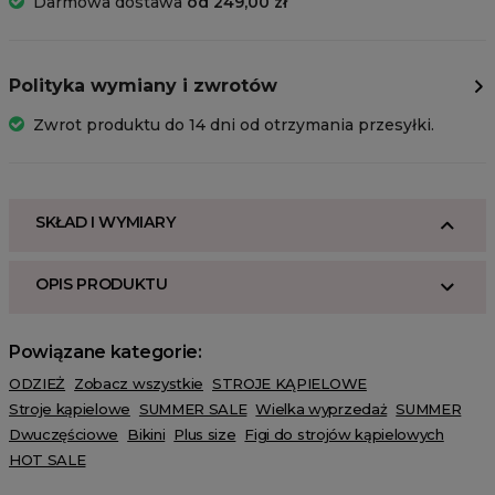
Darmowa dostawa
od 249,00 zł
Polityka wymiany i zwrotów
Zwrot produktu do 14 dni od otrzymania przesyłki.
SKŁAD I WYMIARY
OPIS PRODUKTU
Powiązane kategorie:
ODZIEŻ
Zobacz wszystkie
STROJE KĄPIELOWE
Stroje kąpielowe
SUMMER SALE
Wielka wyprzedaż
SUMMER
Dwuczęściowe
Bikini
Plus size
Figi do strojów kąpielowych
HOT SALE