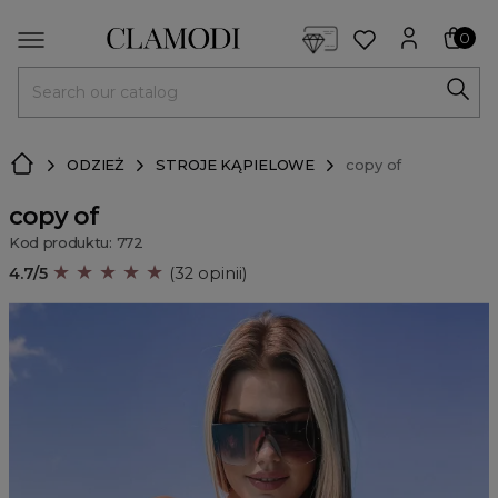
<script> dlApi = { cmd: [] }; </script> <script src="https://l
0
MENU
ODZIEŻ
STROJE KĄPIELOWE
copy of
copy of
Kod produktu: 772
★ ★ ★ ★ ★
4.7/5
(32 opinii)