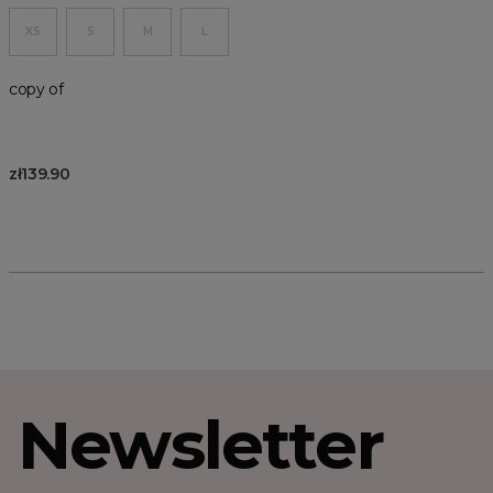
XS
S
M
L
copy of
zł139.90
Newsletter