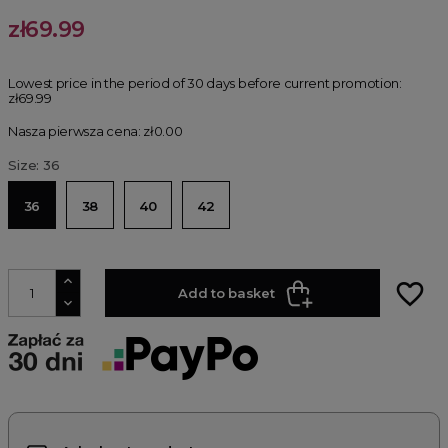
zł69.99
Lowest price in the period of 30 days before current promotion:
zł69.99
Nasza pierwsza cena: zł0.00
Size: 36
36
38
40
42
favorite_border
Add to basket