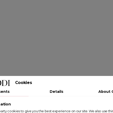
Cookies
sents
Details
About 
ation
st party cookies to give you the best experience on our site. We also use th