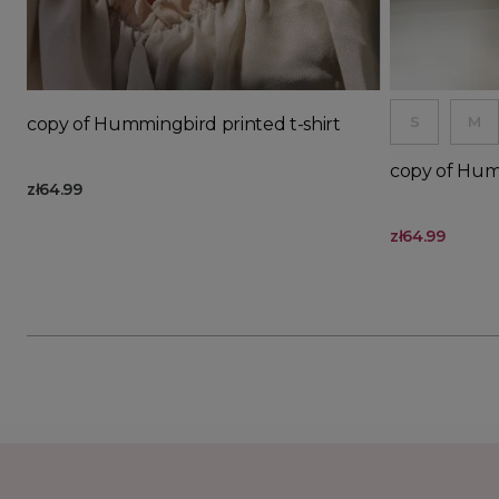
Ad
S
M
copy of Hummingbird printed t-shirt
copy of Humm
zł64.99
zł64.99