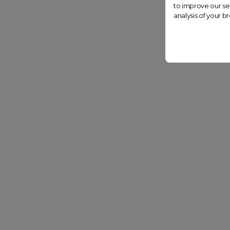
to improve our se
analysis of your b