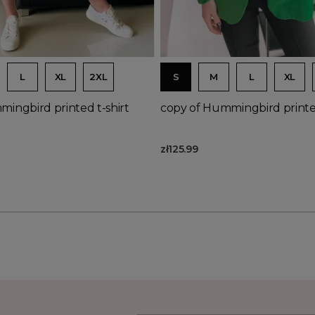
Product available with diffe
d to basket
Add to basket
L
XL
2XL
S
M
L
XL
ingbird printed t-shirt
copy of Hummingbird printed
zł125.99