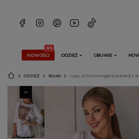
<script> dlApi = { cmd: [] }; </script> <script src="https://l
-15%
NOWOŚCI
ODZIEŻ
OBUWIE
NOW
ODZIEŻ
Bluzki
copy of Hummingbird printed t-sh