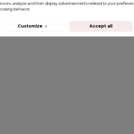
rvices, analyze and then display advertisements related to your prefere
rowsing behavior.
Customize
Accept all