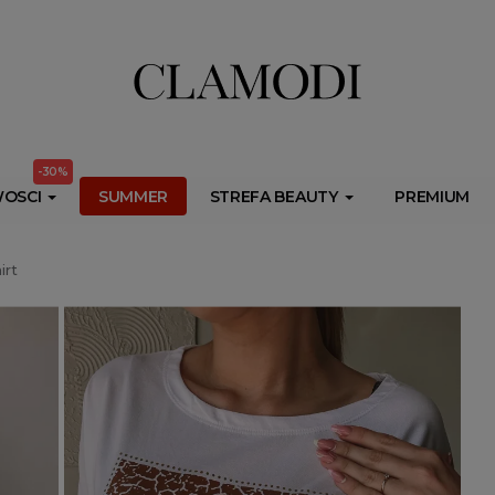
ib.onet.pl/s.csr/build/dlApi/minit.boot.min.js" async></script>
-30%
OSCI
SUMMER
STREFA BEAUTY
PREMIUM
irt