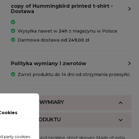
copy of Hummingbird printed t-shirt -
Dostawa
Wysyłka nawet w
24h
z magazynu w Polsce
Darmowa dostawa
od 249,00 zł
Polityka wymiany i zwrotów
Zwrot produktu do 14 dni od otrzymania przesyłki.
SKŁAD I WYMIARY
Cookies
OPIS PRODUKTU
ird party cookies
Regular fit, round neckline, short sleeves. Made of extra