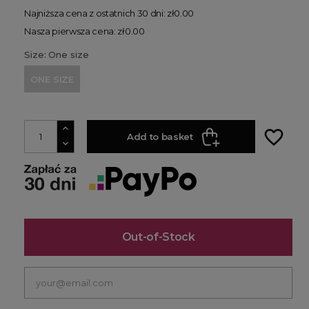
Najniższa cena z ostatnich 30 dni: zł0.00
Nasza pierwsza cena: zł0.00
Size: One size
ONE SIZE
favorite_border
Add to basket
Out-of-Stock