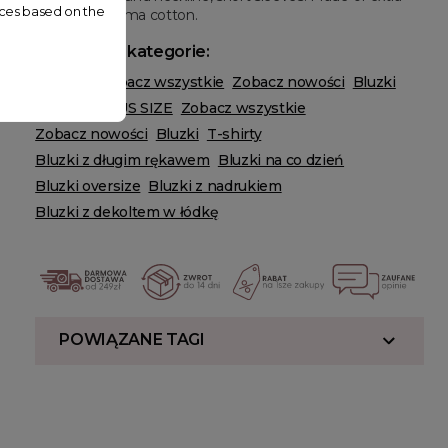
nces based on the
long staple pima cotton.
Powiązane kategorie:
ODZIEŻ
Zobacz wszystkie
Zobacz nowości
Bluzki
T-shirty
PLUS SIZE
Zobacz wszystkie
Zobacz nowości
Bluzki
T-shirty
Bluzki z długim rękawem
Bluzki na co dzień
Bluzki oversize
Bluzki z nadrukiem
Bluzki z dekoltem w łódkę
POWIĄZANE TAGI