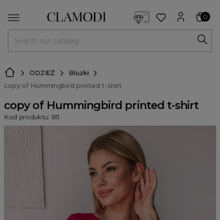
<script> dlApi = { cmd: [] }; </script> <script src="https://l
0
MENU
ODZIEŻ
Bluzki
copy of Hummingbird printed t-shirt
copy of Hummingbird printed t-shirt
Kod produktu: 811