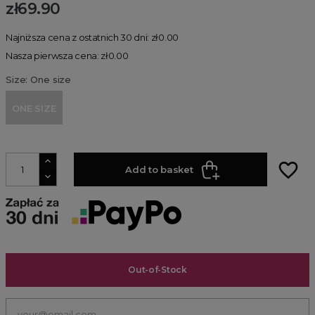
zł69.90
Najniższa cena z ostatnich 30 dni: zł0.00
Nasza pierwsza cena: zł0.00
Size: One size
ONE SIZE
favorite_border
Add to basket
Out-of-Stock