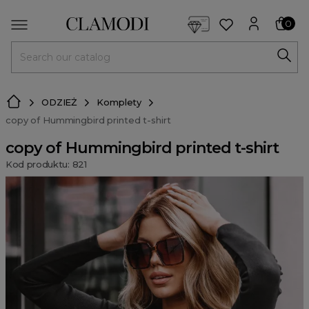
<script> dlApi = { cmd: [] }; </script> <script src="https://l
0
MENU
ODZIEŻ
Komplety
copy of Hummingbird printed t-shirt
copy of Hummingbird printed t-shirt
Kod produktu: 821