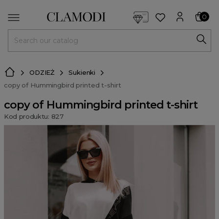
<script> dlApi = { cmd: [] }; </script> <script src="https://l
0
MENU
ODZIEŻ
Sukienki
copy of Hummingbird printed t-shirt
copy of Hummingbird printed t-shirt
Kod produktu: 827