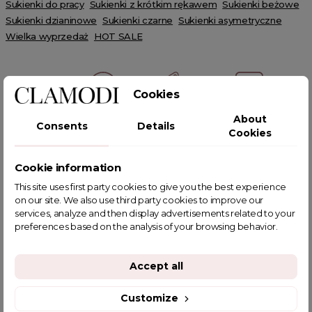
Sukienki do pracy
Sukienki z krótkim rękawem
Sukienki beżowe
Sukienki dzianinowe
Sukienki czarne
Sukienki asymetryczne
Wielka wyprzedaż
HOT SALE
Cookies
About
Consents
Details
POWIĄZANE TAGI
Cookies
Cookie information
This site uses first party cookies to give you the best experience
on our site. We also use third party cookies to improve our
YOU MIGHT ALSO LIKE
services, analyze and then display advertisements related to your
preferences based on the analysis of your browsing behavior.
Accept all
Customize