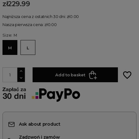
zł229.99
Najniższa cena z ostatnich 30 dni: zł0.00
Nasza pierwsza cena: zł0.00
Size: M
M
L
favorite_border
Add to basket
Ask about product
Zadzwoń i zamów