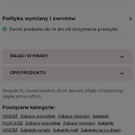
Polityka wymiany i zwrotów
Zwrot produktu do 14 dni od otrzymania przesyłki.
SKŁAD I WYMIARY
OPIS PRODUKTU
Regular fit, round neckline, short sleeves. Made of extra long
staple pima cotton.
Powiązane kategorie:
ODZIEŻ
Zobacz wszystkie
Zobacz nowości
Sukienki
PLUS SIZE
Zobacz wszystkie
Zobacz nowości
Sukienki
ODZIEŻ
Sukienki na lato
Sukienki midi
Sukienki na co dzień