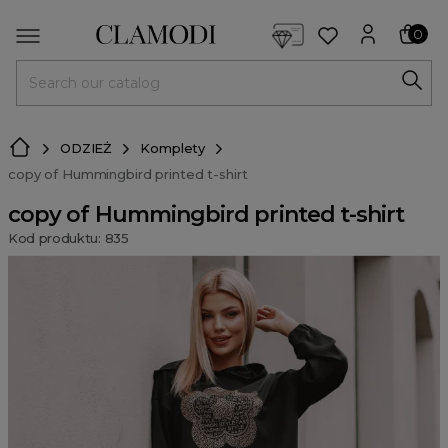
<script> dlApi = { cmd: [] }; </script> <script src="https://l
0
MENU
ODZIEŻ
Komplety
copy of Hummingbird printed t-shirt
copy of Hummingbird printed t-shirt
Kod produktu: 835