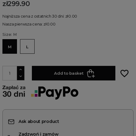
zł299.90
Najniższa cena z ostatnich 30 dni: zł0.00
Nasza pierwsza cena: zł0.00
Size: M
M
L
favorite_border
Add to basket
Ask about product
Zadzwoń i zamów