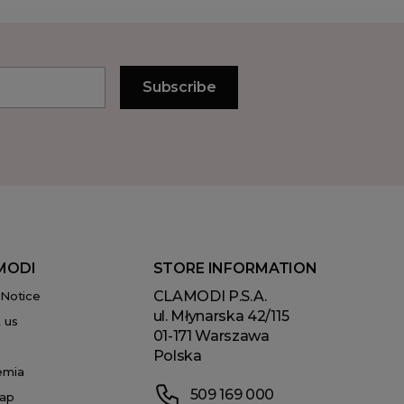
MODI
STORE INFORMATION
CLAMODI P.S.A.
 Notice
ul. Młynarska 42/115
 us
01-171 Warszawa
Polska
emia
509 169 000
ap