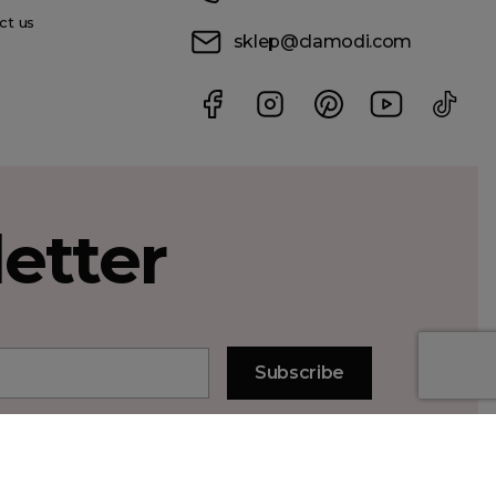
ct us
sklep@clamodi.com
etter