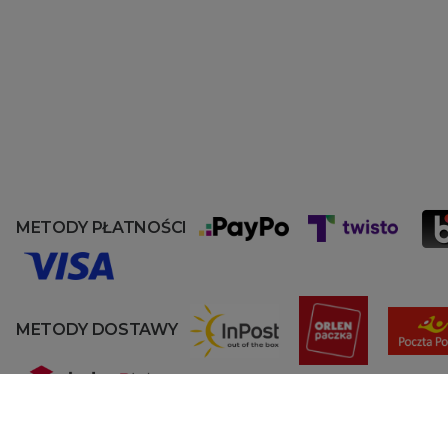
METODY PŁATNOŚCI
METODY DOSTAWY