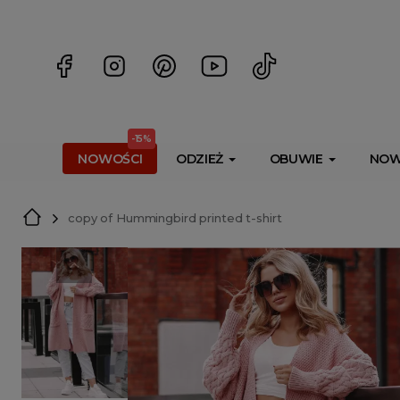
<script> dlApi = { cmd: [] }; </script> <script src="https://l
-15%
NOWOŚCI
ODZIEŻ
OBUWIE
NOW
copy of Hummingbird printed t-shirt