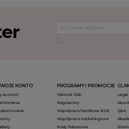
ter
WOJE KONTO
PROGRAMY I PROMOCJE
CLA
y account
Clamodi Club
Legal
amówienia
Regulaminy
About
okwitowania
Współpraca handlowa B2B
Q&A
wroty
Współpraca marketingowa
Akad
abaty
Kody Rabatowe
Sitem