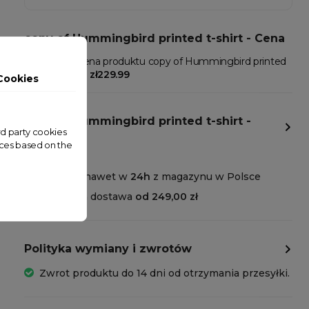
copy of Hummingbird printed t-shirt - Cena
W Clamodi cena produktu copy of Hummingbird printed
t-shirt wynosi:
zł229.99
Cookies
copy of Hummingbird printed t-shirt -
Dostawa
ird party cookies
nces based on the
Wysyłka nawet w
24h
z magazynu w Polsce
Darmowa dostawa
od 249,00 zł
Polityka wymiany i zwrotów
Zwrot produktu do 14 dni od otrzymania przesyłki.