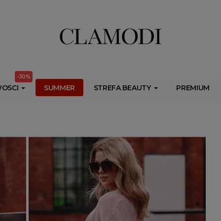
ib.onet.pl/s.csr/build/dlApi/minit.boot.min.js" async></script>
-30%
OSCI
SUMMER
STREFA BEAUTY
PREMIUM