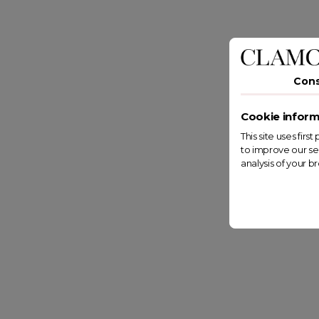
Con
Cookie inform
This site uses fir
to improve our se
analysis of your b