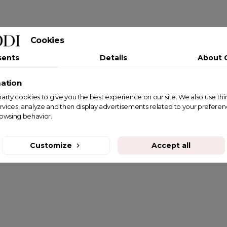
Cookies
sents
Details
About 
ation
st party cookies to give you the best experience on our site. We also use th
rvices, analyze and then display advertisements related to your prefere
rowsing behavior.
Customize
Accept all