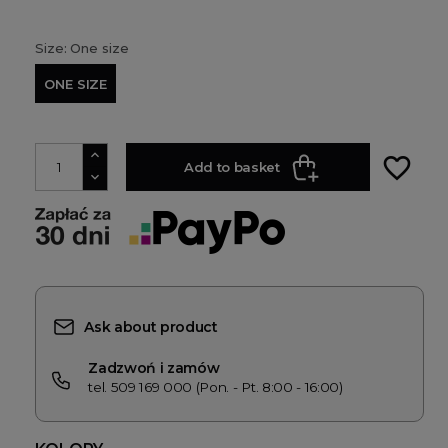
Size: One size
ONE SIZE
favorite_border
Add to basket
Ask about product
Zadzwoń i zamów
tel. 509 169 000 (Pon. - Pt. 8:00 - 16:00)