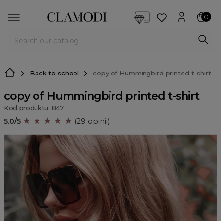
<script> dlApi = { cmd: [] }; </script> <script src="https://l
0
MENU
Back to school
copy of Hummingbird printed t-shirt
copy of Hummingbird printed t-shirt
Kod produktu: 847
★ ★ ★ ★ ★
5.0/5
(29 opinii)