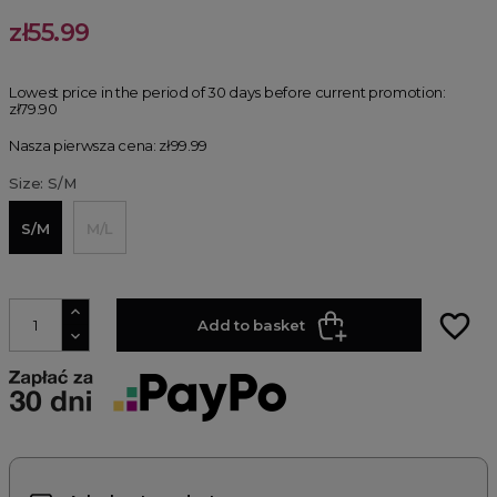
zł55.99
Lowest price in the period of 30 days before current promotion:
zł79.90
Nasza pierwsza cena: zł99.99
Size: S/M
S/M
M/L
favorite_border
Add to basket