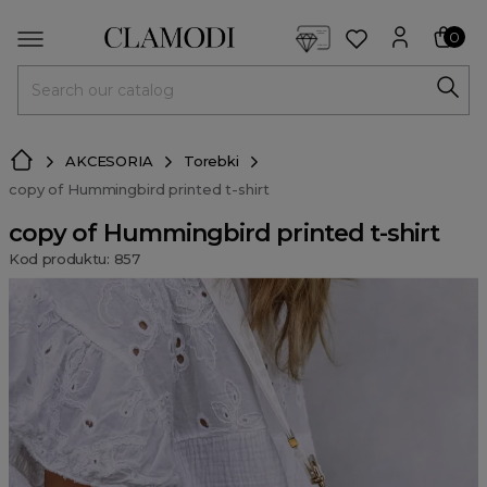
<script> dlApi = { cmd: [] }; </script> <script src="https://l
0
MENU
AKCESORIA
Torebki
copy of Hummingbird printed t-shirt
copy of Hummingbird printed t-shirt
Kod produktu: 857