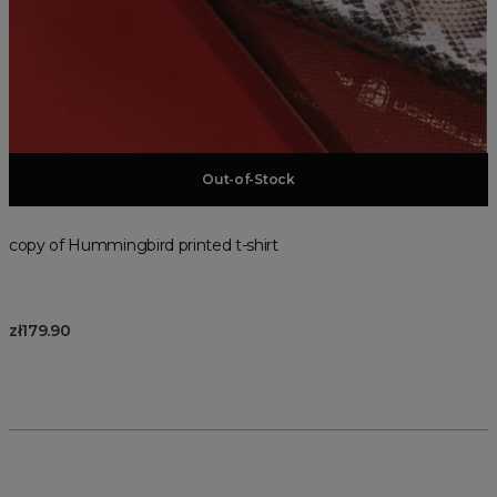
Add to basket
Out-of-Stock
copy of Hummingbird printed t-shirt
zł179.90