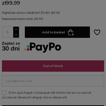
zł99.99
Najniższa cena z ostatnich 30 dni: zł0.00
Nasza pierwsza cena: zł0.00
favorite_border
Add to basket
Out-of-Stock
Enim quis fugiat consequat elit minim nisi eu occaecat
occaecat deserunt aliquip nisi ex deserunt.