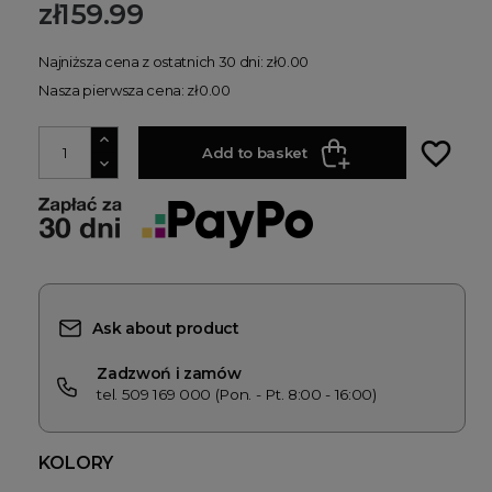
zł159.99
Najniższa cena z ostatnich 30 dni: zł0.00
Nasza pierwsza cena: zł0.00
favorite_border
Add to basket
Ask about product
Zadzwoń i zamów
tel. 509 169 000 (Pon. - Pt. 8:00 - 16:00)
KOLORY