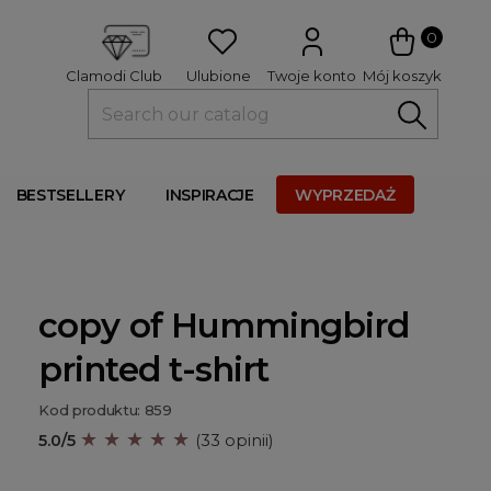
 
0
Ulubione
Twoje konto
Mój koszyk
Clamodi Club
BESTSELLERY
INSPIRACJE
WYPRZEDAŻ
copy of Hummingbird
printed t-shirt
Kod produktu: 859
★ ★ ★ ★ ★
5.0/5
(33 opinii)