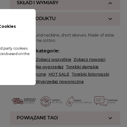
SKŁAD I WYMIARY
OPIS PRODUKTU
Cookies
Regular fit, round neckline, short sleeves. Made of extra
long staple pima cotton.
ird party cookies
Powiązane kategorie:
nces based on the
AKCESORIA
Zobacz wszystkie
Zobacz nowości
Torebki
Wielka wyprzedaż
Torebki damskie
Torebki Klasyczne
HOT SALE
Torebki listonoszki
Black Week
Wyprzedaż noworoczna
POWIĄZANE TAGI