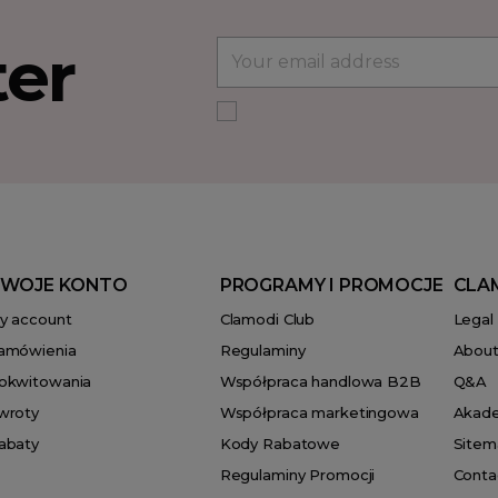
ter
WOJE KONTO
PROGRAMY I PROMOCJE
CLA
y account
Clamodi Club
Legal
amówienia
Regulaminy
About
okwitowania
Współpraca handlowa B2B
Q&A
wroty
Współpraca marketingowa
Akad
abaty
Kody Rabatowe
Sitem
Regulaminy Promocji
Conta