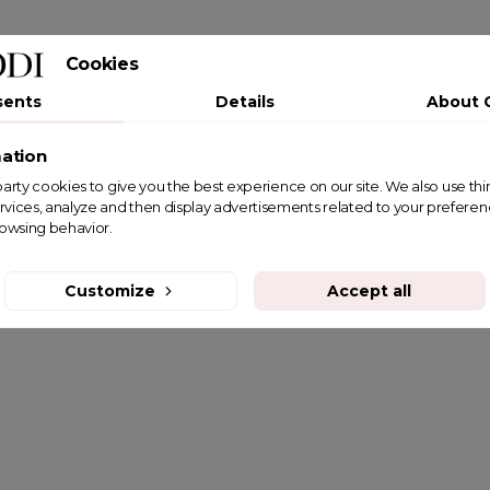
Cookies
sents
Details
About 
ation
st party cookies to give you the best experience on our site. We also use th
rvices, analyze and then display advertisements related to your prefere
rowsing behavior.
Customize
Accept all