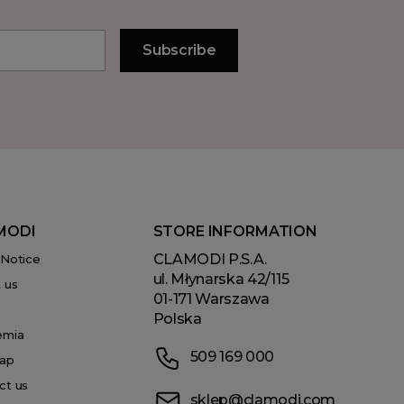
MODI
STORE INFORMATION
CLAMODI P.S.A.
 Notice
ul. Młynarska 42/115
 us
01-171 Warszawa
Polska
emia
509 169 000
ap
ct us
sklep@clamodi.com