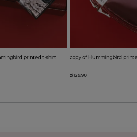
Out-of-Stock
d to basket
Add to basket
ingbird printed t-shirt
copy of Hummingbird printed
zł129.90