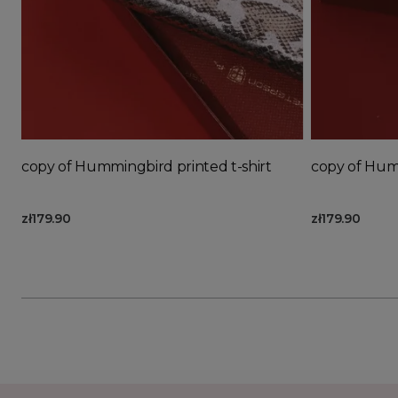
Ad
copy of Hummingbird printed t-shirt
copy of Humm
zł179.90
zł179.90