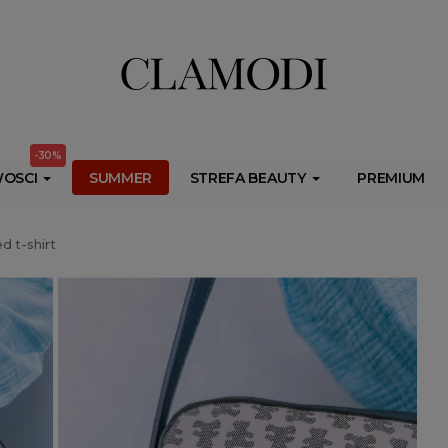
ib.onet.pl/s.csr/build/dlApi/minit.boot.min.js" async></script>
-30%
OSCI
SUMMER
STREFA BEAUTY
PREMIUM
d t-shirt