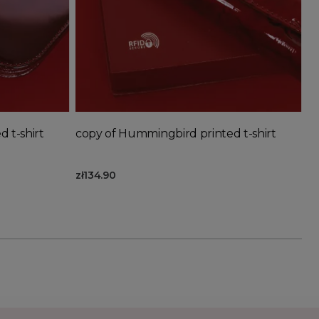
Out-of-Stock
Add to basket
 t-shirt
copy of Hummingbird printed t-shirt
zł134.90