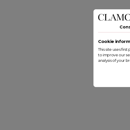
Con
Cookie inform
This site uses fir
to improve our se
analysis of your b