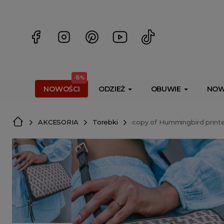
<script> dlApi = { cmd: [] }; </script> <script src="https://l
-15%
NOWOŚCI
ODZIEŻ
OBUWIE
NOW
AKCESORIA
Torebki
copy of Hummingbird printe