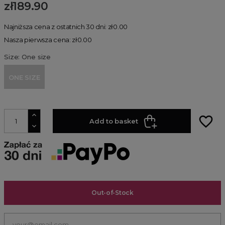
zł189.90
Najniższa cena z ostatnich 30 dni: zł0.00
Nasza pierwsza cena: zł0.00
Size: One size
ONE SIZE
favorite_border
Add to basket
Out-of-Stock