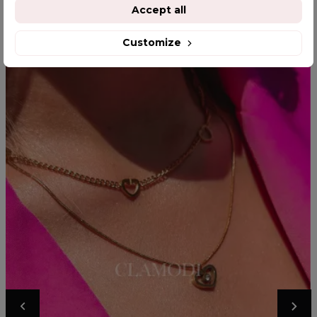
YOU MIGHT ALSO LIKE
Accept all
Customize