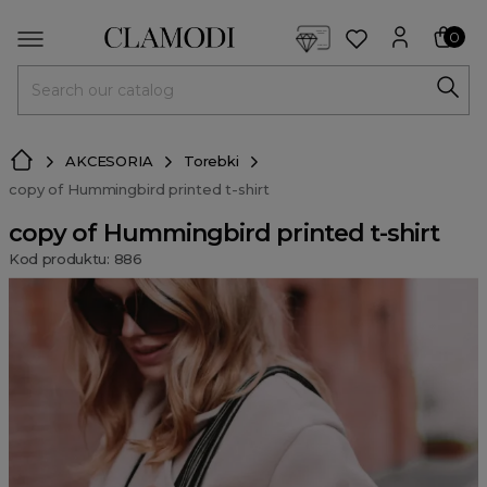
<script> dlApi = { cmd: [] }; </script> <script src="https://l
0
MENU
AKCESORIA
Torebki
copy of Hummingbird printed t-shirt
copy of Hummingbird printed t-shirt
Kod produktu: 886