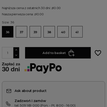
Najniższa cena z ostatnich 30 dni: zł0.00
Nasza pierwsza cena: zł0.00
Size: 36
36
37
39
38
40
41
favorite_border
Add to basket
Ask about product
Zadzwoń i zamów
tel. 509 169 000 (Pon. - Pt. 8:00 - 16:00)