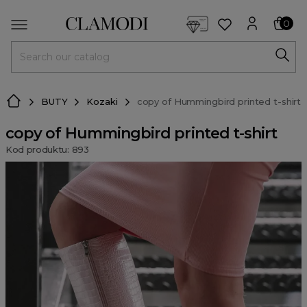
<script> dlApi = { cmd: [] }; </script> <script src="https://l
0
MENU
BUTY
Kozaki
copy of Hummingbird printed t-shirt
copy of Hummingbird printed t-shirt
Kod produktu: 893