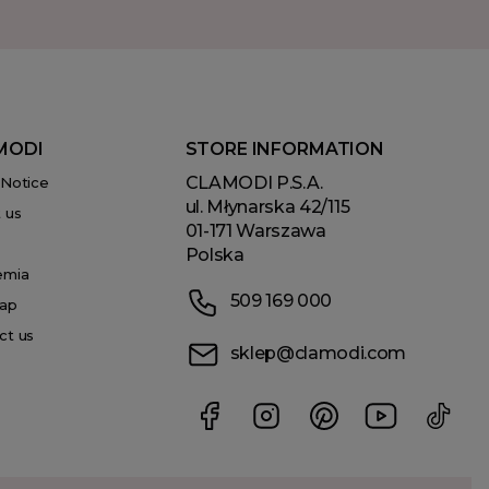
MODI
STORE INFORMATION
CLAMODI P.S.A.
 Notice
ul. Młynarska 42/115
 us
01-171 Warszawa
Polska
emia
509 169 000
ap
ct us
sklep@clamodi.com