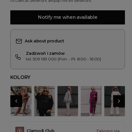
occaecat deserunt aliquip nisi ex deserunt.
Notify me when available
Ask about product
Zadzwoń i zamów
tel. 509 169 000 (Pon. - Pt. 8:00 - 16:00)
KOLORY
Clamodi Club
Zaloguj się