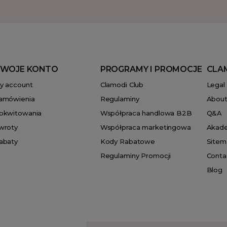
WOJE KONTO
PROGRAMY I PROMOCJE
CLA
y account
Clamodi Club
Legal
amówienia
Regulaminy
About
okwitowania
Współpraca handlowa B2B
Q&A
wroty
Współpraca marketingowa
Akad
abaty
Kody Rabatowe
Sitem
Regulaminy Promocji
Conta
Blog