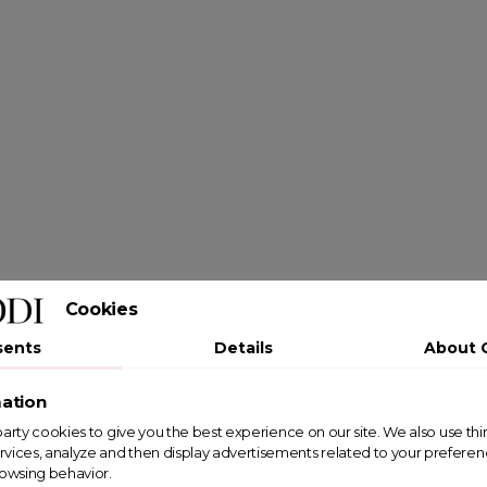
Cookies
sents
Details
About 
ation
st party cookies to give you the best experience on our site. We also use th
rvices, analyze and then display advertisements related to your prefere
rowsing behavior.