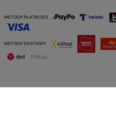
METODY PŁATNOŚCI
METODY DOSTAWY