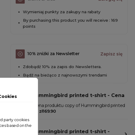
Wymieniaj punkty za zakupy na rabaty
By purchasing this product you will receive : 169
points
10% zniżki za Newsletter
Zapisz się
Zdobądź 10% za zapis do Newslettera.
Bądź na bieżąco z najnowszymi trendami
copy of Hummingbird printed t-shirt - Cena
Cookies
W Clamodi cena produktu copy of Hummingbird printed
t-shirt wynosi:
zł169.90
ird party cookies
nces based on the
copy of Hummingbird printed t-shirt -