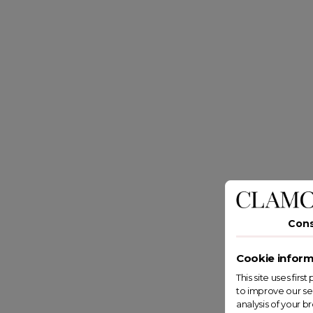
Con
Cookie inform
This site uses fir
to improve our se
analysis of your b