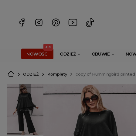
<script> dlApi = { cmd: [] }; </script> <script src="https://l
-15%
NOWOŚCI
ODZIEŻ
OBUWIE
NOW
ODZIEŻ
Komplety
copy of Hummingbird printed t