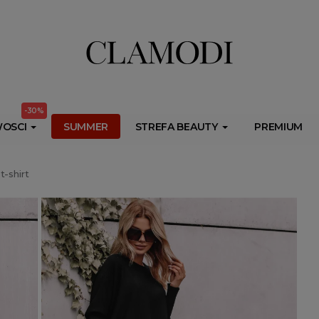
ib.onet.pl/s.csr/build/dlApi/minit.boot.min.js" async></script>
-30%
OSCI
SUMMER
STREFA BEAUTY
PREMIUM
-shirt