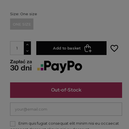
Size: One size
ONE SIZE
favorite_border
Add to basket
Out-of-Stock
Enim quis fugiat consequat elit minim nisi eu occaecat