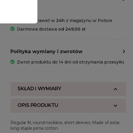
Dostawa
Wysyłka nawet w
24h
z magazynu w Polsce
Darmowa dostawa
od 249,00 zł
Polityka wymiany i zwrotów
Zwrot produktu do 14 dni od otrzymania przesyłki.
SKŁAD I WYMIARY
OPIS PRODUKTU
Regular fit, round neckline, short sleeves. Made of extra
long staple pima cotton.