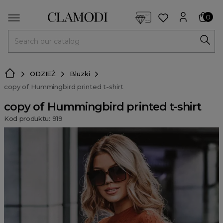
<script> dlApi = { cmd: [] }; </script> <script src="https://l
0
MENU
ODZIEŻ
Bluzki
copy of Hummingbird printed t-shirt
copy of Hummingbird printed t-shirt
Kod produktu: 919