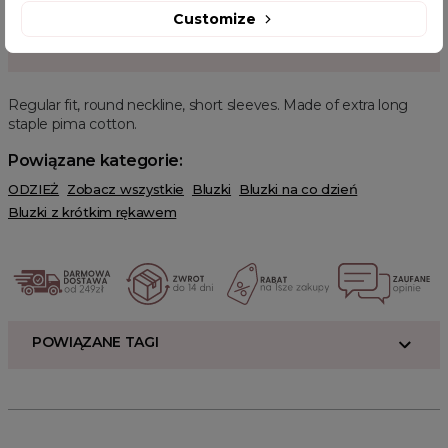
Customize
OPIS PRODUKTU
Regular fit, round neckline, short sleeves. Made of extra long
staple pima cotton.
Powiązane kategorie:
ODZIEŻ
Zobacz wszystkie
Bluzki
Bluzki na co dzień
Bluzki z krótkim rękawem
POWIĄZANE TAGI