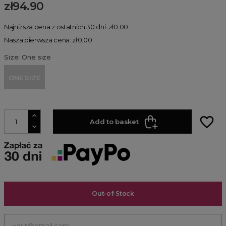
zł94.90
Najniższa cena z ostatnich 30 dni: zł0.00
Nasza pierwsza cena: zł0.00
Size: One size
ONE SIZE
favorite_border
Add to basket
Out-of-Stock