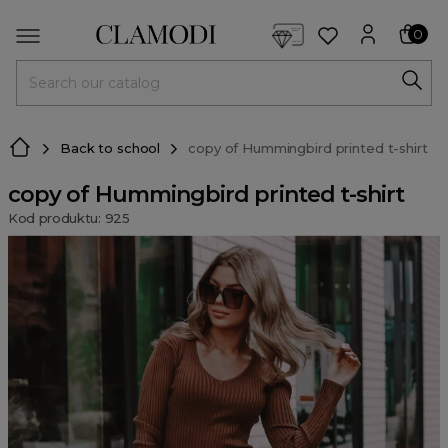
<script> dlApi = { cmd: [] }; </script> <script src="https://l
0
MENU
Back to school
copy of Hummingbird printed t-shirt
copy of Hummingbird printed t-shirt
Kod produktu: 925