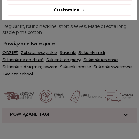
OPIS PRODUKTU
Customize
Regular fit, round neckline, short sleeves. Made of extra long
staple pima cotton.
Powiązane kategorie:
ODZIEŻ
Zobacz wszystkie
Sukienki
Sukienki midi
Sukienki na co dzień
Sukienki do pracy
Sukienki jesienne
Sukienki z długim rękawem
Sukienki proste
Sukienki swetrowe
Back to school
POWIĄZANE TAGI