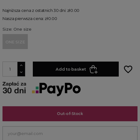
Najniższa cena z ostatnich 30 dni: zł0.00
Nasza pierwsza cena: zł0.00
Size: One size
ONE SIZE
favorite_border
Add to basket
Out-of-Stock