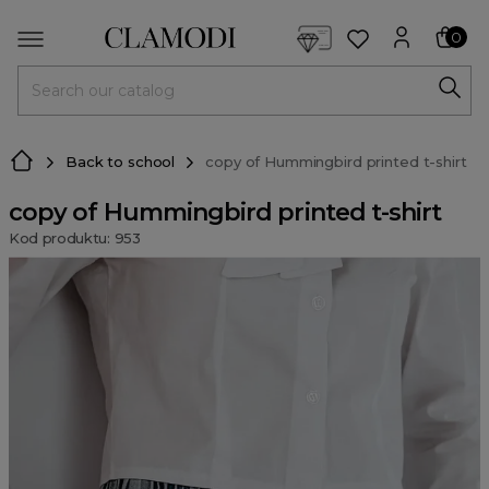
<script> dlApi = { cmd: [] }; </script> <script src="https://l
0
MENU
Back to school
copy of Hummingbird printed t-shirt
copy of Hummingbird printed t-shirt
Kod produktu: 953