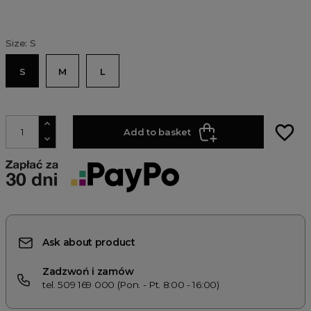
Size: S
S
M
L
favorite_border
Add to basket
Ask about product
Zadzwoń i zamów
tel. 509 169 000 (Pon. - Pt. 8:00 - 16:00)