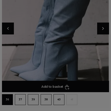
Add to basket
36
37
39
38
40
41