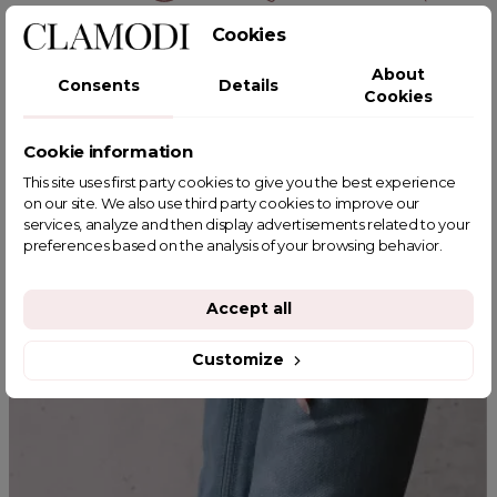
Cookies
POWIĄZANE TAGI
About
Consents
Details
Cookies
Cookie information
YOU MIGHT ALSO LIKE
This site uses first party cookies to give you the best experience
on our site. We also use third party cookies to improve our
services, analyze and then display advertisements related to your
preferences based on the analysis of your browsing behavior.
Accept all
Customize