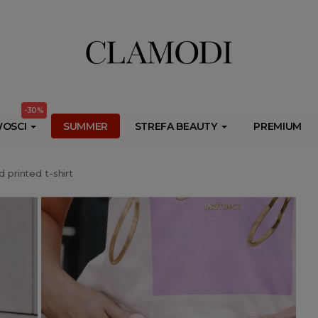
ib.onet.pl/s.csr/build/dlApi/minit.boot.min.js" async></script>
-30%
OSCI
SUMMER
STREFA BEAUTY
PREMIUM
 printed t-shirt