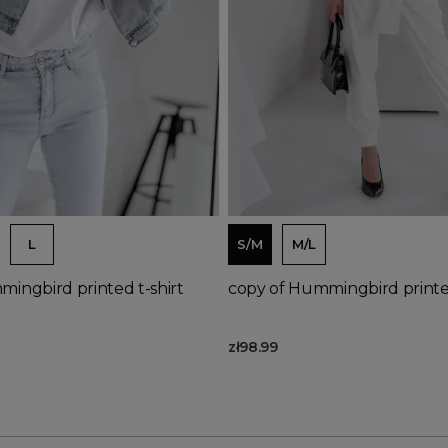
Out-of-Stock
d to basket
Add to basket
L
S/M
M/L
ingbird printed t-shirt
copy of Hummingbird printed
zł98.99