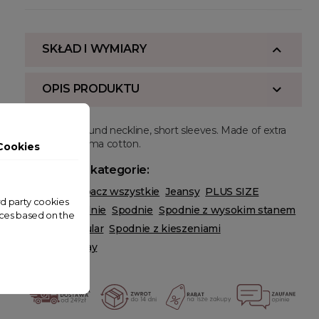
SKŁAD I WYMIARY
OPIS PRODUKTU
Regular fit, round neckline, short sleeves. Made of extra
long staple pima cotton.
Cookies
Powiązane kategorie:
ODZIEŻ
Zobacz wszystkie
Jeansy
PLUS SIZE
ird party cookies
Jeansy
Spodnie
Spodnie
Spodnie z wysokim stanem
nces based on the
Spodnie regular
Spodnie z kieszeniami
Cyber Monday