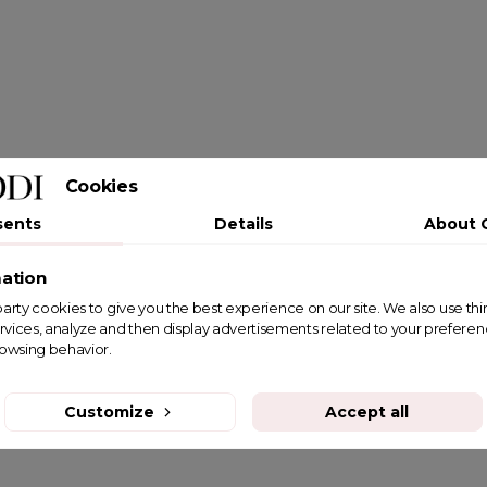
Cookies
sents
Details
About 
ation
st party cookies to give you the best experience on our site. We also use th
rvices, analyze and then display advertisements related to your prefere
rowsing behavior.
Customize
Accept all