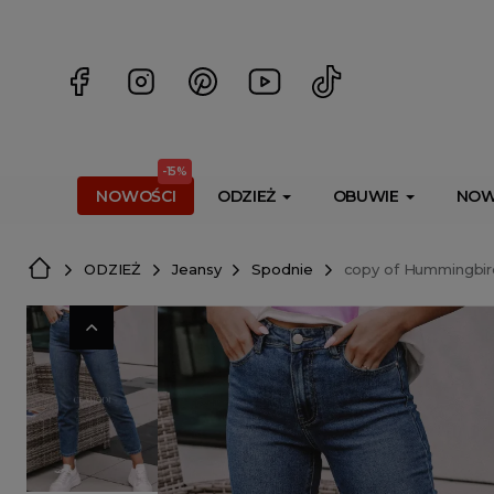
<script> dlApi = { cmd: [] }; </script> <script src="https://l
-15%
NOWOŚCI
ODZIEŻ
OBUWIE
NOW
ODZIEŻ
Jeansy
Spodnie
copy of Hummingbird