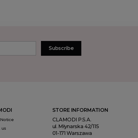
MODI
STORE INFORMATION
CLAMODI P.S.A.
 Notice
ul. Młynarska 42/115
 us
01-171 Warszawa