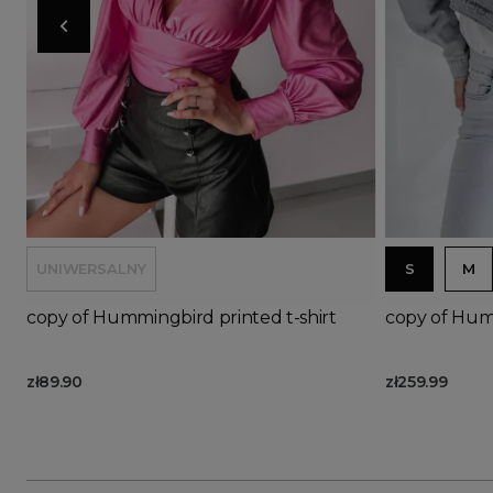
Ad
UNIWERSALNY
S
M
copy of Hummingbird printed t-shirt
copy of Humm
zł89.90
zł259.99