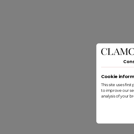
Con
Cookie inform
This site uses fir
to improve our se
analysis of your b