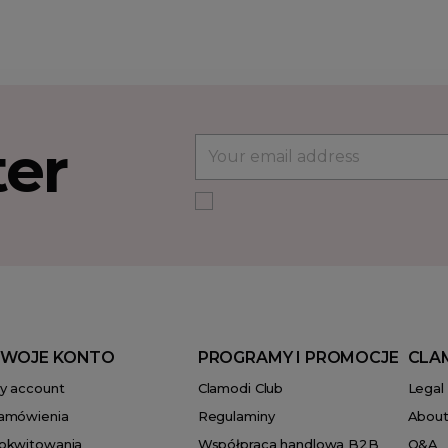
ter
WOJE KONTO
PROGRAMY I PROMOCJE
CLA
y account
Clamodi Club
Legal
amówienia
Regulaminy
About
okwitowania
Współpraca handlowa B2B
Q&A