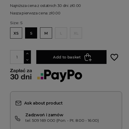
Najniższa cena z ostatnich 30 dni: zł0.00
Nasza pierwsza cena: zł0.00
Size: S
XS
S
M
L
XL
favorite_border
Add to basket
Ask about product
Zadzwoń i zamów
tel. 509 169 000 (Pon. - Pt. 8:00 - 16:00)