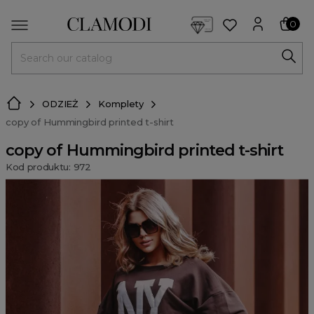
<script> dlApi = { cmd: [] }; </script> <script src="https://l
0
MENU
ODZIEŻ
Komplety
copy of Hummingbird printed t-shirt
copy of Hummingbird printed t-shirt
Kod produktu: 972