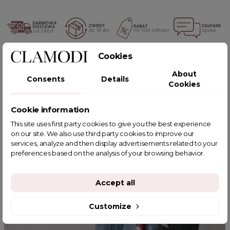
Cookies
POWIĄZANE TAGI
About
Consents
Details
Cookies
Cookie information
YOU MIGHT ALSO LIKE
This site uses first party cookies to give you the best experience
on our site. We also use third party cookies to improve our
services, analyze and then display advertisements related to your
preferences based on the analysis of your browsing behavior.
Accept all
Customize