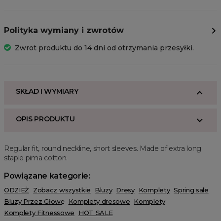
Polityka wymiany i zwrotów
Zwrot produktu do 14 dni od otrzymania przesyłki.
SKŁAD I WYMIARY
OPIS PRODUKTU
Regular fit, round neckline, short sleeves. Made of extra long
staple pima cotton.
Powiązane kategorie:
ODZIEŻ
Zobacz wszystkie
Bluzy
Dresy
Komplety
Spring sale
Bluzy Przez Głowę
Komplety dresowe
Komplety
Komplety Fitnessowe
HOT SALE