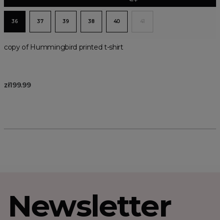
36
37
39
38
40
41
copy of Hummingbird printed t-shirt
zł199.99
Newsletter