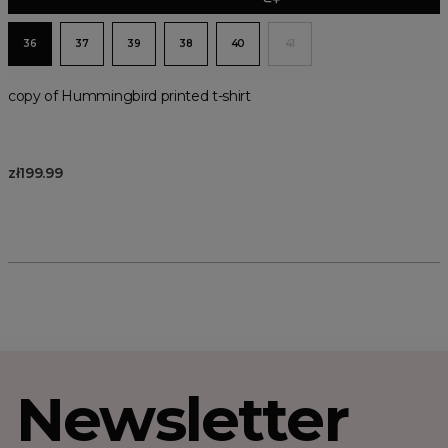
36
37
39
38
40
41
copy of Hummingbird printed t-shirt
zł199.99
Newsletter