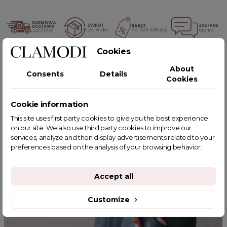
Cookies
POWIĄZANE TAGI
About
Consents
Details
Cookies
Cookie information
YOU MIGHT ALSO LIKE
This site uses first party cookies to give you the best experience
on our site. We also use third party cookies to improve our
services, analyze and then display advertisements related to your
preferences based on the analysis of your browsing behavior.
Accept all
Customize