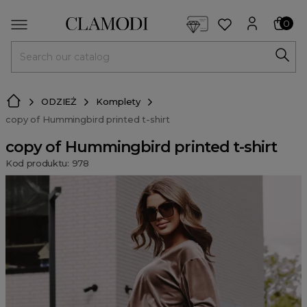
<script> dlApi = { cmd: [] }; </script> <script src="https://l
0
MENU
ODZIEŻ
Komplety
copy of Hummingbird printed t-shirt
copy of Hummingbird printed t-shirt
Kod produktu: 978