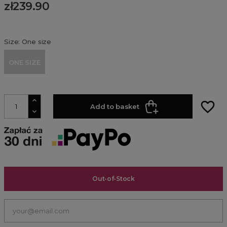
zł239.90
Size: One size
ONE SIZE
favorite_border
Add to basket
Out-of-Stock