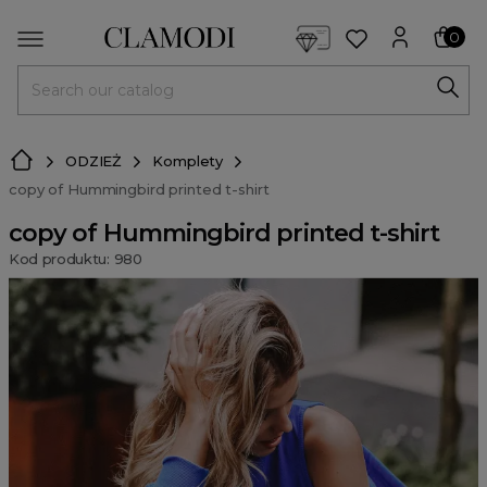
<script> dlApi = { cmd: [] }; </script> <script src="https://l
0
MENU
ODZIEŻ
Komplety
copy of Hummingbird printed t-shirt
copy of Hummingbird printed t-shirt
Kod produktu: 980