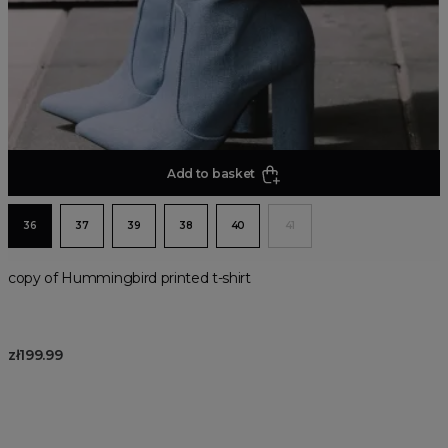
Add to basket
36
37
39
38
40
41
copy of Hummingbird printed t-shirt
zł199.99