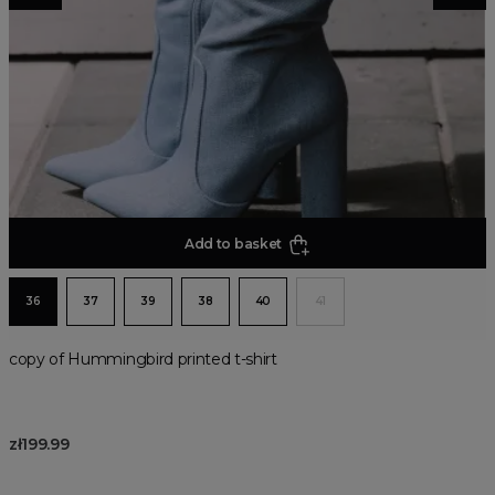
Add to basket
36
37
39
38
40
41
copy of Hummingbird printed t-shirt
zł199.99