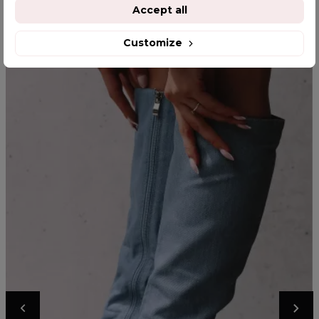
YOU MIGHT ALSO LIKE
Accept all
Customize