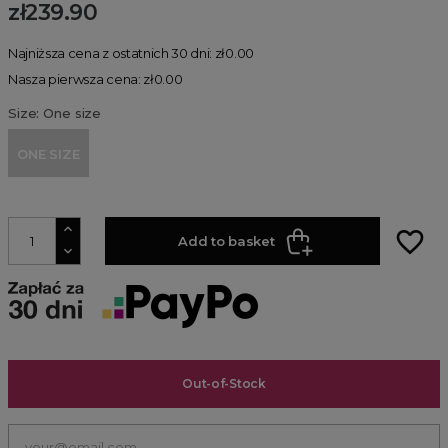
zł239.90
Najniższa cena z ostatnich 30 dni: zł0.00
Nasza pierwsza cena: zł0.00
Size: One size
ONE SIZE
favorite_border
Add to basket
Out-of-Stock