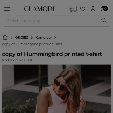
<script> dlApi = { cmd: [] }; </script> <script src="https://l
0
MENU
ODZIEŻ
Komplety
copy of Hummingbird printed t-shirt
copy of Hummingbird printed t-shirt
Kod produktu: 981