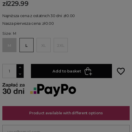
zł229.99
Najniższa cena z ostatnich 30 dni: zł0.00
Nasza pierwsza cena: zł0.00
Size: M
M
L
XL
2XL
favorite_border
Add to basket
Product available with different options