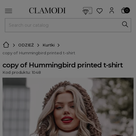
<script> dlApi = { cmd: [] }; </script> <script src="https://l
0
MENU
ODZIEŻ
Kurtki
copy of Hummingbird printed t-shirt
copy of Hummingbird printed t-shirt
Kod produktu: 1048