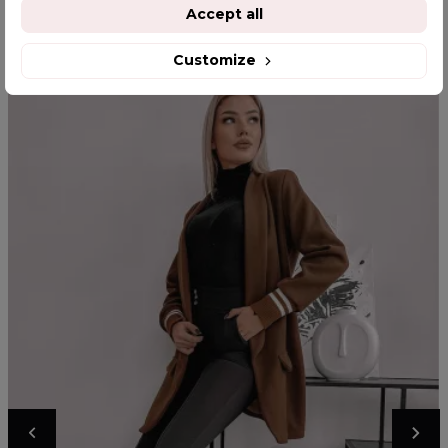
YOU MIGHT ALSO LIKE
Accept all
Customize