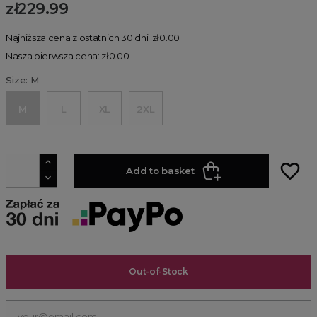
zł229.99
Najniższa cena z ostatnich 30 dni: zł0.00
Nasza pierwsza cena: zł0.00
Size: M
M
L
XL
2XL
favorite_border
Add to basket
Out-of-Stock