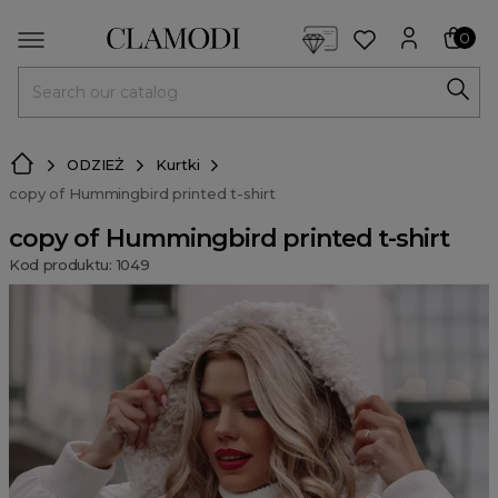
<script> dlApi = { cmd: [] }; </script> <script src="https://l
0
MENU
ODZIEŻ
Kurtki
copy of Hummingbird printed t-shirt
copy of Hummingbird printed t-shirt
Kod produktu: 1049