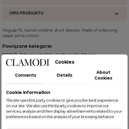
OPIS PRODUKTU
Regular fit, round neckline, short sleeves. Made of extra long
staple pima cotton.
Powiązane kategorie:
ODZIEŻ
Zobacz wszystkie
Kurtki
Kurtki Zimowe
Kurtki Pikowane
Cookies
About
Consents
Details
Cookies
Cookie information
POWIĄZANE TAGI
This site uses first party cookies to give you the best experience
on our site. We also use third party cookies to improve our
services, analyze and then display advertisements related to your
preferences based on the analysis of your browsing behavior.