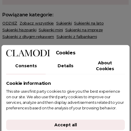
Powiązane kategorie:
ODZIEŻ
Zobacz wszystkie
Sukienki
Sukienki na lato
Sukienki hiszpanki
Sukienki mini
Sukienki na imprezę
Sukienki z długim rękawem
Sukienki z falbankami
Cookies
About
Consents
Details
Cookies
POWIĄZANE TAGI
Cookie information
This site uses first party cookies to give you the best experience
on our site. We also use third party cookies to improve our
services, analyze and then display advertisements related to your
preferences based on the analysis of your browsing behavior.
YOU MIGHT ALSO LIKE
Accept all