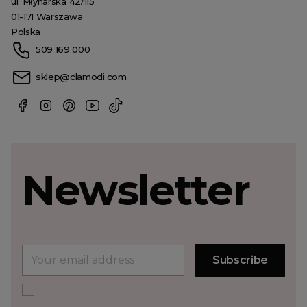
ul. Młynarska 42/115
01-171 Warszawa
Polska
509 169 000
sklep@clamodi.com
Newsletter