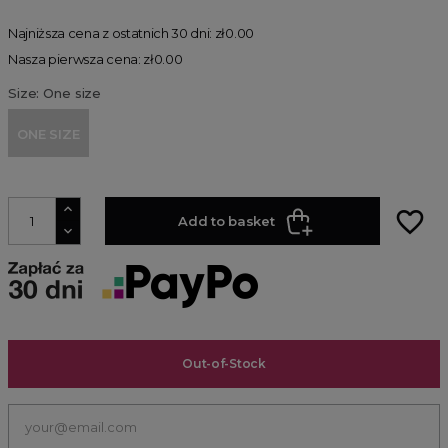
Najniższa cena z ostatnich 30 dni: zł0.00
Nasza pierwsza cena: zł0.00
Size: One size
ONE SIZE
favorite_border
Add to basket
Out-of-Stock