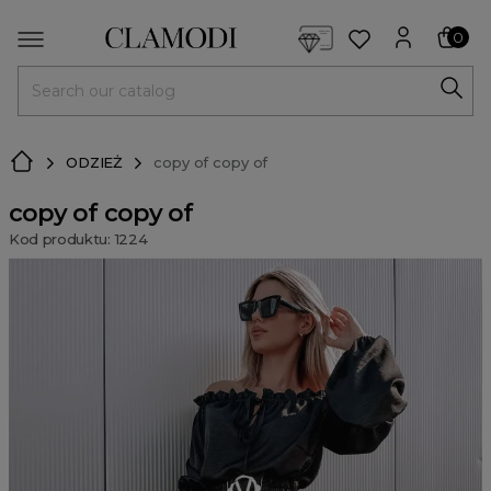
<script> dlApi = { cmd: [] }; </script> <script src="https://l
0
MENU
ODZIEŻ
copy of copy of
copy of copy of
Kod produktu: 1224