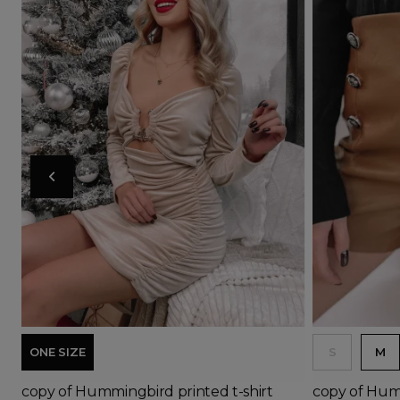
Ad
ONE SIZE
S
M
copy of Hummingbird printed t-shirt
copy of Humm