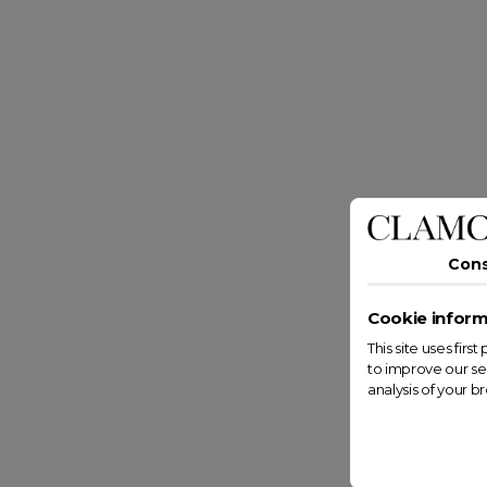
Con
Cookie inform
This site uses fir
to improve our se
analysis of your b