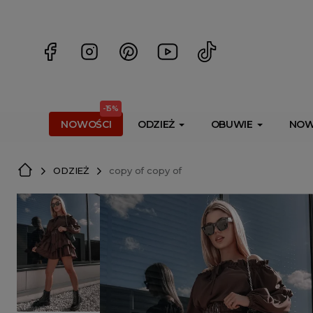
<script> dlApi = { cmd: [] }; </script> <script src="https://l
-15%
NOWOŚCI
ODZIEŻ
OBUWIE
NOW
ODZIEŻ
copy of copy of