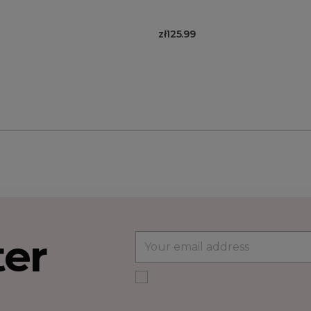
zł125.99
ter