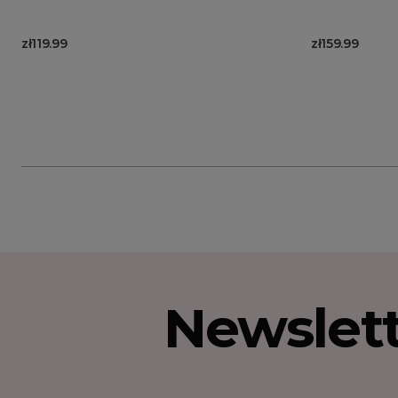
zł119.99
zł159.99
Newslet