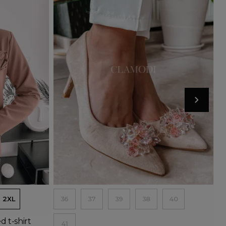
rent options
Add to basket
2XL
36
37
39
38
40
 t-shirt
41