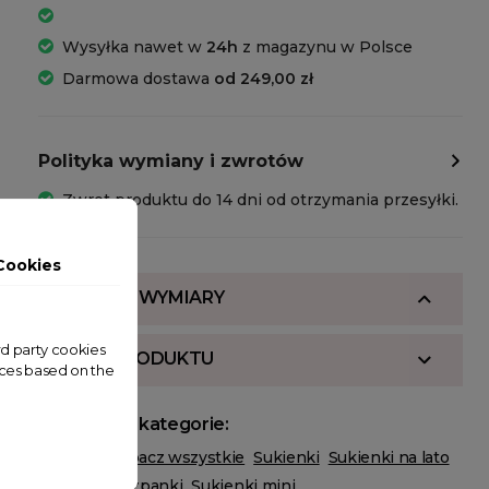
Wysyłka nawet w
24h
z magazynu w Polsce
Darmowa dostawa
od 249,00 zł
Polityka wymiany i zwrotów
Zwrot produktu do 14 dni od otrzymania przesyłki.
Cookies
SKŁAD I WYMIARY
ird party cookies
OPIS PRODUKTU
nces based on the
Powiązane kategorie:
ODZIEŻ
Zobacz wszystkie
Sukienki
Sukienki na lato
Sukienki hiszpanki
Sukienki mini