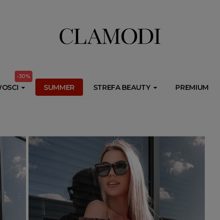
ib.onet.pl/s.csr/build/dlApi/minit.boot.min.js" async></script>
-30%
OSCI
SUMMER
STREFA BEAUTY
PREMIUM