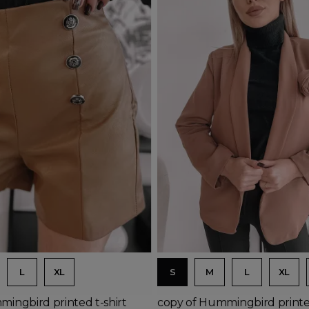
Product available with diffe
d to basket
Add to basket
L
XL
S
M
L
XL
ingbird printed t-shirt
copy of Hummingbird printed