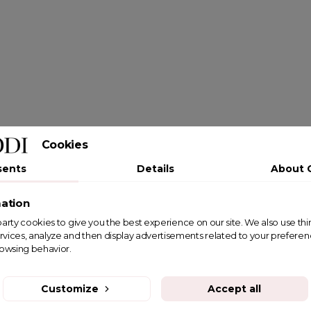
Cookies
sents
Details
About 
ation
st party cookies to give you the best experience on our site. We also use th
rvices, analyze and then display advertisements related to your prefere
rowsing behavior.
Customize
Accept all