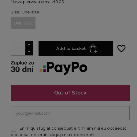
Nasza pierwsza cena: zł0.00
Size: One size
ONE SIZE
favorite_border
Add to basket
Out-of-Stock
Enim quis fugiat consequat elit minim nisi eu occaecat
occaecat deserunt aliquip nisi ex deserunt.