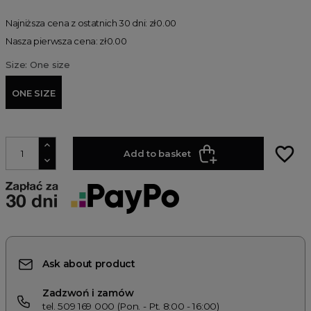
Najniższa cena z ostatnich 30 dni: zł0.00
Nasza pierwsza cena: zł0.00
Size: One size
ONE SIZE
favorite_border
Add to basket
Ask about product
Zadzwoń i zamów
tel. 509 169 000 (Pon. - Pt. 8:00 - 16:00)