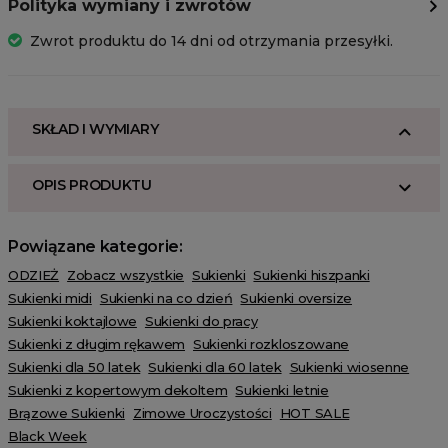
Polityka wymiany i zwrotów
Zwrot produktu do 14 dni od otrzymania przesyłki.
SKŁAD I WYMIARY
OPIS PRODUKTU
Powiązane kategorie:
ODZIEŻ
Zobacz wszystkie
Sukienki
Sukienki hiszpanki
Sukienki midi
Sukienki na co dzień
Sukienki oversize
Sukienki koktajlowe
Sukienki do pracy
Sukienki z długim rękawem
Sukienki rozkloszowane
Sukienki dla 50 latek
Sukienki dla 60 latek
Sukienki wiosenne
Sukienki z kopertowym dekoltem
Sukienki letnie
Brązowe Sukienki
Zimowe Uroczystości
HOT SALE
Black Week