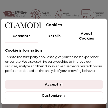
Cookies
POWIĄZANE TAGI
About
Consents
Details
Cookies
Cookie information
YOU MIGHT ALSO LIKE
This site uses first party cookies to give you the best experience
on our site. We also use third party cookies to improve our
services, analyze and then display advertisements related to your
preferences based on the analysis of your browsing behavior.
Accept all
Customize