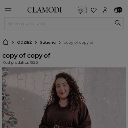
<script> dlApi = { cmd: [] }; </script> <script src="https://l
0
MENU
ODZIEŻ
Sukienki
copy of copy of
copy of copy of
Kod produktu: 1525