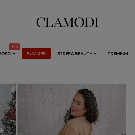
ib.onet.pl/s.csr/build/dlApi/minit.boot.min.js" async></script>
-30%
OSCI
SUMMER
STREFA BEAUTY
PREMIUM