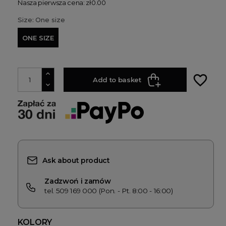
Nasza pierwsza cena: zł0.00
Size: One size
ONE SIZE
favorite_border
Add to basket
Ask about product
Zadzwoń i zamów
tel. 509 169 000 (Pon. - Pt. 8:00 - 16:00)
KOLORY