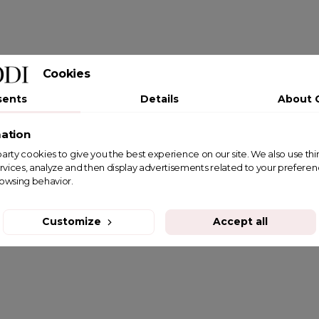
Cookies
sents
Details
About 
ation
st party cookies to give you the best experience on our site. We also use th
rvices, analyze and then display advertisements related to your prefere
rowsing behavior.
Customize
Accept all