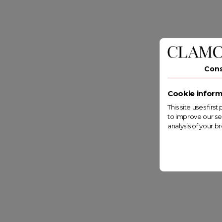
Con
Cookie inform
This site uses fir
to improve our se
analysis of your b