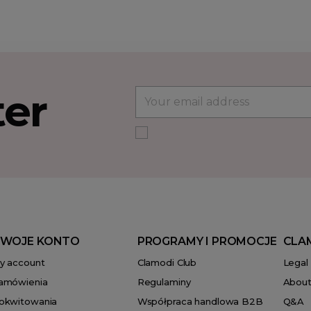
ter
WOJE KONTO
PROGRAMY I PROMOCJE
CLA
y account
Clamodi Club
Legal
amówienia
Regulaminy
About
okwitowania
Współpraca handlowa B2B
Q&A