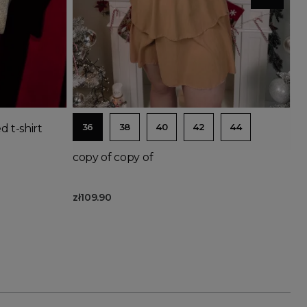
Out-of-Stock
Add to basket
36
38
40
42
44
 t-shirt
copy of copy of
zł109.90