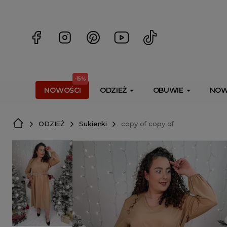
<script> dlApi = { cmd: [] }; </script> <script src="https://l
-15%
NOWOŚCI
ODZIEŻ
OBUWIE
NOW
ODZIEŻ
Sukienki
copy of copy of