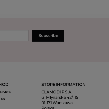
MODI
STORE INFORMATION
CLAMODI P.S.A.
 Notice
ul. Młynarska 42/115
 us
01-171 Warszawa
Polska