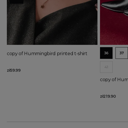
Ad
36
37
copy of Hummingbird printed t-shirt
41
zł59.99
copy of Humm
zł219.90