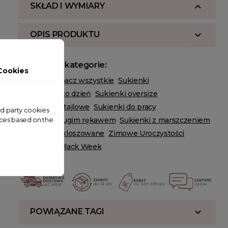
SKŁAD I WYMIARY
OPIS PRODUKTU
Powiązane kategorie:
Cookies
ODZIEŻ
Zobacz wszystkie
Sukienki
Sukienki na co dzień
Sukienki oversize
Sukienki koktajlowe
Sukienki do pracy
ird party cookies
nces based on the
Sukienki z długim rękawem
Sukienki z marszczeniem
Sukienki rozkloszowane
Zimowe Uroczystości
HOT SALE
Black Week
POWIĄZANE TAGI