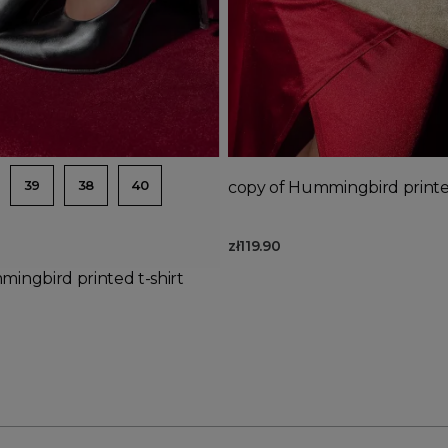
d to basket
Add to basket
39
38
40
copy of Hummingbird printed
zł119.90
ingbird printed t-shirt